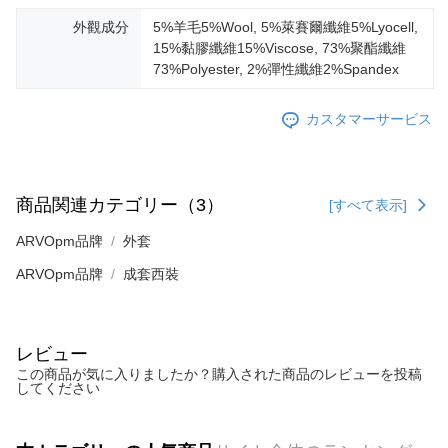
外觀成分
5%羊毛5%Wool, 5%萊賽爾纖維5%Lyocell,
15%黏膠纖維15%Viscose, 73%聚酯纖維
73%Polyester, 2%彈性纖維2%Spandex
カスタマーサービス
商品関連カテゴリー（3）
[すべて表示]
ARVOpm品牌
外套
ARVOpm品牌
成套西裝
レビュー
この商品が気に入りましたか？購入された商品のレビューを投稿
してください