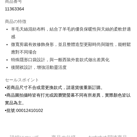
商品番号
クレジットカード分割払い
11363364
3回払い、金利0、毎回
NT$2,196
21行の銀行
商品の特徴
6回払い、金利0、毎回
NT$1,098
21行の銀行
合作金庫商業銀行
第一商業銀行
羊毛天絲混紡布料，結合了羊毛的優良保暖性與天絲的柔軟舒適
華南商業銀行
彰化商業銀行
合作金庫商業銀行
第一商業銀行
Apple Pay
感
上海商業儲蓄銀行
台北富邦商業銀行
華南商業銀行
彰化商業銀行
国泰世華商業銀行
兆豐國際商業銀行
微寬剪裁有效修飾身形，並且整體造型更顯時尚與隨性，能輕鬆
JKOPAY
上海商業儲蓄銀行
台北富邦商業銀行
台湾中小企業銀行
台中商業銀行
應對不同場合
国泰世華商業銀行
兆豐國際商業銀行
HSBC(台湾)商業銀行
華泰商業銀行
ATM払い
台湾中小企業銀行
台中商業銀行
特殊隱形口袋設計，與一般西裝外套款式做出差異化
聯邦商業銀行
遠東国際商業銀行
HSBC(台湾)商業銀行
華泰商業銀行
後開衩設計，增強活動靈活度
元大商業銀行
永豐商業銀行
配送方法
聯邦商業銀行
遠東国際商業銀行
玉山商業銀行
星展(台湾)商業銀行
元大商業銀行
永豐商業銀行
セールスポイント
新竹物流宅配
台新國際商業銀行
中国信託商業銀行
玉山商業銀行
星展(台湾)商業銀行
•若商品尺寸不合或需更換款式，請退貨後重新訂購。
台湾楽天クレジットカード会社
配送毎にNT$120、NT$3,000以上で送料無料
台新國際商業銀行
中国信託商業銀行
•商品圖拍攝時皆有打光或因瀏覽螢幕不同有所差異，實際顏色皆以
台湾楽天クレジットカード会社
新竹物流離島宅配
實品為主。
配送毎にNT$350、NT$3,500以上で送料無料
•批號:00012410102
LINEX 宇迅國際
送料を確認