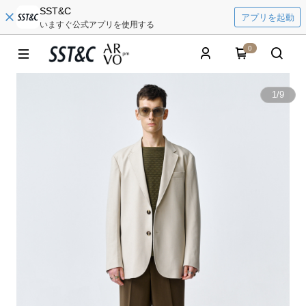
SST&C
アプリを起動
いますぐ公式アプリを使用する
0
1
/
9