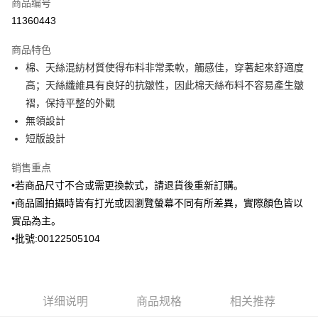
商品编号
信用卡分期付款
11360443
3期 0利率，每期
NT$1,530
21家银行
商品特色
6期 0利率，每期
NT$765
21家银行
合作金库商业银行
第一商业银行
棉、天絲混紡材質使得布料非常柔軟，觸感佳，穿著起來舒適度
华南商业银行
彰化商业银行
合作金库商业银行
第一商业银行
Apple Pay
高；天絲纖維具有良好的抗皺性，因此棉天絲布料不容易產生皺
上海商业储蓄银行
台北富邦商业银行
华南商业银行
彰化商业银行
国泰世华商业银行
兆丰国际商业银行
褶，保持平整的外觀
街口支付
上海商业储蓄银行
台北富邦商业银行
台湾中小企业银行
台中商业银行
無領設計
国泰世华商业银行
兆丰国际商业银行
汇丰（台湾）商业银行
华泰商业银行
ATM付款
台湾中小企业银行
台中商业银行
短版設計
联邦商业银行
远东国际商业银行
汇丰（台湾）商业银行
华泰商业银行
元大商业银行
永丰商业银行
销售重点
联邦商业银行
远东国际商业银行
运送方式
玉山商业银行
星展（台湾）商业银行
元大商业银行
永丰商业银行
•若商品尺寸不合或需更換款式，請退貨後重新訂購。
台新国际商业银行
中国信托商业银行
新竹物流宅配
玉山商业银行
星展（台湾）商业银行
•商品圖拍攝時皆有打光或因瀏覽螢幕不同有所差異，實際顏色皆以
台湾乐天信用卡公司
每笔NT$120，满NT$3,000(含以上)免运费
台新国际商业银行
中国信托商业银行
實品為主。
台湾乐天信用卡公司
新竹物流離島宅配
•批號:00122505104
每笔NT$350，满NT$3,500(含以上)免运费
LINEX 宇迅國際
查看运费
详细说明
商品规格
相关推荐