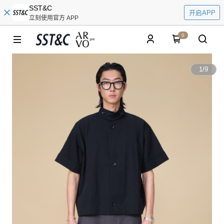
SST&C
开启APP
立刻使用官方 APP
0
1
/
9