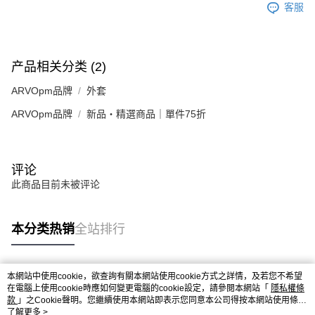
客服
产品相关分类 (2)
ARVOpm品牌
外套
ARVOpm品牌
新品・精選商品｜單件75折
评论
此商品目前未被评论
本分类热销
全站排行
本網站中使用cookie，欲查詢有關本網站使用cookie方式之詳情，及若您不希望
热门标签
在電腦上使用cookie時應如何變更電腦的cookie設定，請參閱本網站「
隱私權條
款
」之Cookie聲明。您繼續使用本網站即表示您同意本公司得按本網站使用條款
之Cookie聲明使用cookie。
了解更多 >