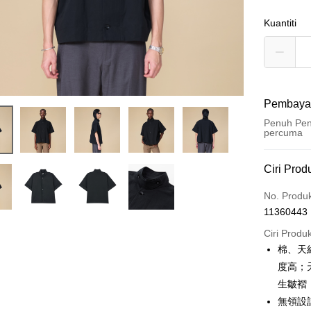
Kuantiti
Pembaya
Penuh Pen
percuma
Kaedah 
Ciri Prod
Kad Kredi
No. Produ
11360443
Ansuran K
Ciri Produ
3 ansu
棉、天
6 ansu
Taiw
度高；
Hua 
ansura
生皺褶
Ban
Taiwan 
無領設
Apple Pay
The 