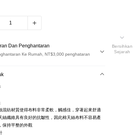
ran Dan Penghantaran
Bersihkan
Sejarah
ghantaran Ke Rumah, NT$3,000 penghataran
Pembayaran
uk
t (Bayaran Penuh)
k
ad Kredit
k
ran pada kadar faedah 0,
NT$1,530
setiap ansuran
絲混紡材質使得布料非常柔軟，觸感佳，穿著起來舒適
21 Bank
ran pada kadar faedah 0,
NT$765
setiap
an Cooperative Bank
Bank Komersial Pertama
天絲纖維具有良好的抗皺性，因此棉天絲布料不容易產
Nan Commercial
Chang Hwa Commercial
n
21 Bank
，保持平整的外觀
k
Bank
Cooperative Bank
Bank Komersial Pertama
計
Shanghai
Bank Komersial Taipei