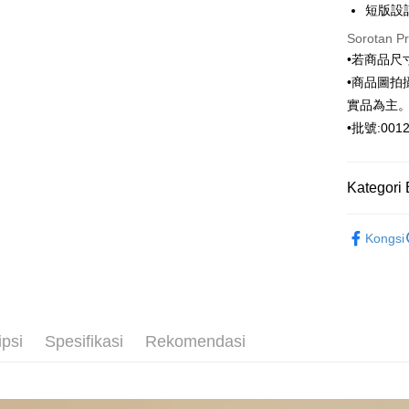
Hua Na
短版設
Comm
JKOPAY
The Sh
Ban
Sorotan P
Saving
Bank
Pemindah
•若商品
Bank Ca
•商品圖
Taiw
Taiwan 
實品為主
Pilihan 
HSBC Ba
HSBC
•批號:0012
Union B
新竹物流
Limi
Yuanta
Unio
NT$120/pe
Bank K
Kategori 
NT$3,000 
Bank An
Yuan
Syarika
ARVOpm
Bank
新竹物流
Taiwan
Kongsi
Bank
NT$350/pe
ARVOpm
Tais
NT$3,500 
Syari
Raku
LINEX 
ipsi
Spesifikasi
Rekomendasi