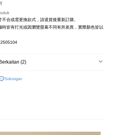
n Commercial Bank
Chang Hwa Commercial Bank
計
ercial & Savings
Fubon
anghai Commercial &
Bank Komersial Taipei Fubon
k
roduk
s Bank
 Cathay United
Mega International
an ATM
尺寸不合或需更換款式，請退貨後重新訂購。
thay United
Mega International Commercial
Commercial Bank
Bank
拍攝時皆有打光或因瀏覽螢幕不同有所差異，實際顏色皆以
an Business Bank
Taichung Commercial
Business Bank
Taichung Commercial Bank
。
Bank
Penghantaran
nk (Taiwan) Limited
Hwatai Bank
 Bank (Taiwan)
Hwatai Bank
2505104
ank of Taiwan
Far Eastern International Bank
宅配
ted
 Commercial Bank
Bank SinoPac
n Bank of Taiwan
Far Eastern International
sanan | Penghantaran percuma untuk pesanan
omersial E.SUN
DBS Bank
Bank
Berkaitan (2)
atau lebih
tarabangsa Taishin
Bank CTBC
ta Commercial Bank
Bank SinoPac
t Kad Kredit Rakuten
品牌
 Komersial E.SUN
外套
DBS Bank
離島宅配
Sokongan
 Antarabangsa
Bank CTBC
sanan | Penghantaran percuma untuk pesanan
品牌
新品・精選商品｜單件75折
hin
atau lebih
kat Kad Kredit
ten Taiwan
宇迅國際
Kadar Penghantaran