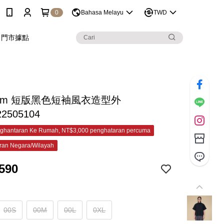
0
Bahasa Melayu
TWD
門市據點
Opm 短版黑色短袖風衣造型外
22505104
ghantaran Ke Rumah, NT$3,000 penghataran percuma
ran Negara/Wilayah
590
00S
00M
00L
0XL