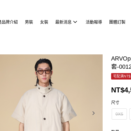
雙品牌介紹
男裝
女裝
最新消息
活動報導
團體訂製
ARV
套-001
宅配满NT$
NT$4,
尺寸
0XS