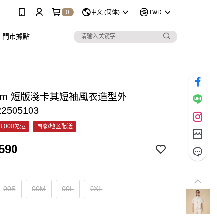
0
中文 (简体)
TWD
門市據點
Opm 短版淺卡其短袖風衣造型外
22505103
3,000免运
国家/地区配送
590
00S
00M
00L
0XL