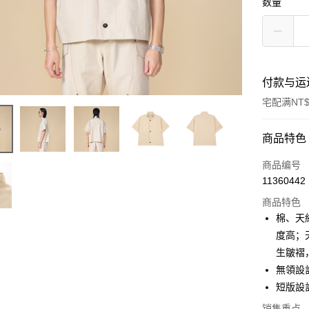
数量
付款与运
宅配满NT$
付款方式
商品特色
信用卡一
商品编号
11360442
信用卡分
商品特色
3期 0
棉、天
6期 0
合作金
度高；
华南商
生皺褶
合作金
Apple Pay
上海商
华南商
無領設
国泰世
街口支付
上海商
短版設
台湾中
国泰世
汇丰（
ATM付款
销售重点