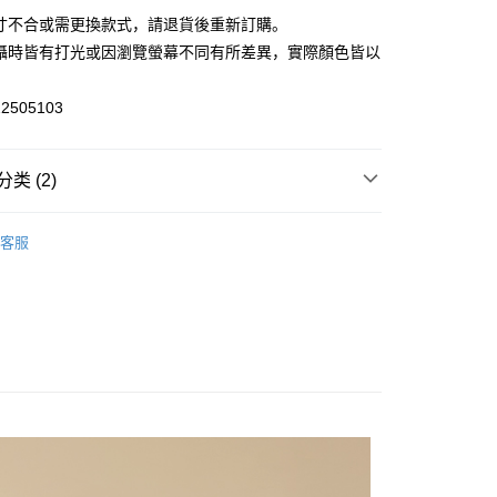
小企业银行
台中商业银行
业银行
远东国际商业银行
尺寸不合或需更換款式，請退貨後重新訂購。
台湾）商业银行
华泰商业银行
业银行
永丰商业银行
业银行
远东国际商业银行
拍攝時皆有打光或因瀏覽螢幕不同有所差異，實際顏色皆以
业银行
星展（台湾）商业银行
业银行
永丰商业银行
。
际商业银行
中国信托商业银行
业银行
星展（台湾）商业银行
2505103
宅配
天信用卡公司
际商业银行
中国信托商业银行
20，满NT$3,000(含以上)免运费
天信用卡公司
类 (2)
離島宅配
50，满NT$3,500(含以上)免运费
品牌
外套
客服
宇迅國際
查看运费
品牌
新品・精選商品｜單件75折