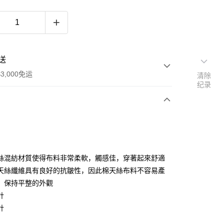
送
3,000免运
清除
纪录
次付款
期付款
利率，每期
NT$1,530
21家银行
絲混紡材質使得布料非常柔軟，觸感佳，穿著起來舒適
利率，每期
NT$765
21家银行
库商业银行
第一商业银行
天絲纖維具有良好的抗皺性，因此棉天絲布料不容易產
业银行
彰化商业银行
，保持平整的外觀
库商业银行
第一商业银行
业储蓄银行
台北富邦商业银行
业银行
彰化商业银行
計
华商业银行
兆丰国际商业银行
业储蓄银行
台北富邦商业银行
計
小企业银行
台中商业银行
华商业银行
兆丰国际商业银行
台湾）商业银行
华泰商业银行