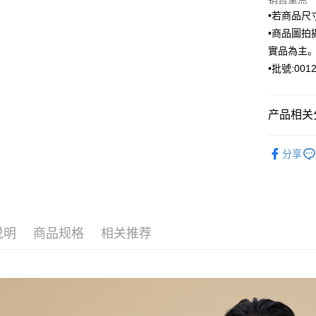
台湾中
联邦商
•若商品
汇丰（
元大商
联邦商
•商品圖
玉山商
运送方式
元大商
實品為主
台新国
玉山商
•批號:0012
新竹物流
台湾乐
台新国
每笔NT$1
台湾乐
产品相关分
新竹物流
每笔NT$3
ARVOpm
分享
LINEX 
ARVOpm
说明
商品规格
相关推荐