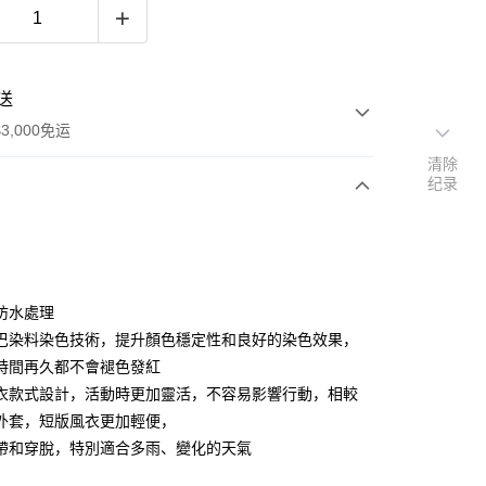
送
3,000免运
清除
纪录
次付款
期付款
利率，每期
NT$1,763
21家银行
防水處理
利率，每期
NT$881
21家银行
库商业银行
第一商业银行
巴染料染色技術，提升顏色穩定性和良好的染色效果，
业银行
彰化商业银行
時間再久都不會褪色發紅
库商业银行
第一商业银行
业储蓄银行
台北富邦商业银行
业银行
彰化商业银行
衣款式設計，活動時更加靈活，不容易影響行動，相較
华商业银行
兆丰国际商业银行
业储蓄银行
台北富邦商业银行
外套，短版風衣更加輕便，
小企业银行
台中商业银行
华商业银行
兆丰国际商业银行
帶和穿脫，特別適合多雨、變化的天氣
台湾）商业银行
华泰商业银行
小企业银行
台中商业银行
业银行
远东国际商业银行
台湾）商业银行
华泰商业银行