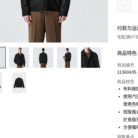
付款与运
宅配满NT$
付款方式
商品特色
信用卡一
商品编号
11360435
信用卡分
商品特色
3期 0
布料做
6期 0
合作金
使用汽
华南商
使黑色
合作金
Apple Pay
上海商
华南商
短版風
国泰世
街口支付
上海商
於長版
台湾中
国泰世
方便攜
汇丰（
ATM付款
台湾中
联邦商
销售重点
汇丰（