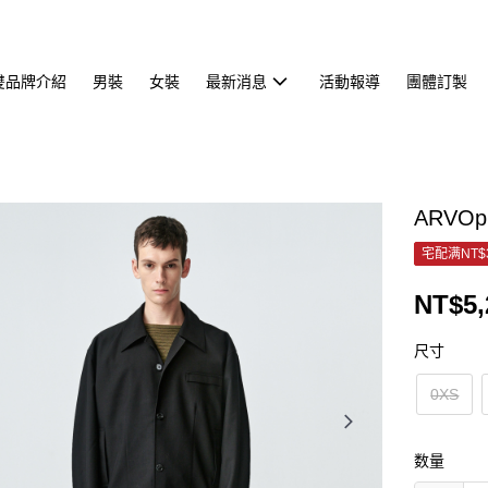
雙品牌介紹
男裝
女裝
最新消息
活動報導
團體訂製
ARVO
宅配满NT$
NT$5,
尺寸
0XS
数量