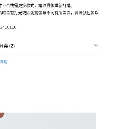
业银行
永丰商业银行
业银行
远东国际商业银行
尺寸不合或需更換款式，請退貨後重新訂購。
业银行
星展（台湾）商业银行
业银行
永丰商业银行
拍攝時皆有打光或因瀏覽螢幕不同有所差異，實際顏色皆以
际商业银行
中国信托商业银行
业银行
星展（台湾）商业银行
。
宅配
天信用卡公司
际商业银行
中国信托商业银行
2410110
20，满NT$3,000(含以上)免运费
天信用卡公司
離島宅配
类 (2)
50，满NT$3,500(含以上)免运费
品牌
外套
宇迅國際
查看运费
客服
品牌
推薦單品｜單件65折