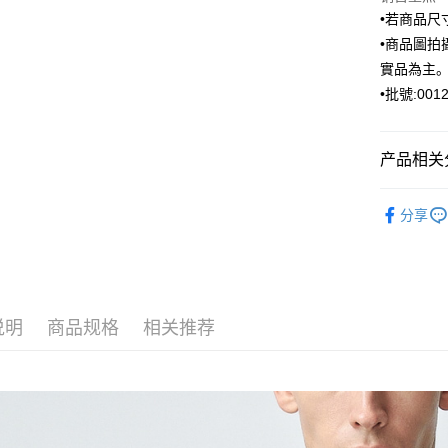
元大商
联邦商
•若商品
玉山商
运送方式
元大商
•商品圖
台新国
玉山商
實品為主
新竹物流
台湾乐
台新国
•批號:0012
每笔NT$1
台湾乐
新竹物流
产品相关分
每笔NT$3
ARVOpm
LINEX 
分享
ARVOpm
说明
商品规格
相关推荐