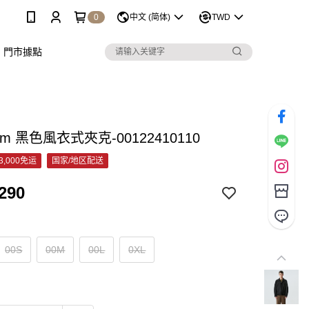
0
中文 (简体)
TWD
門市據點
pm 黑色風衣式夾克-00122410110
3,000免运
国家/地区配送
290
00S
00M
00L
0XL