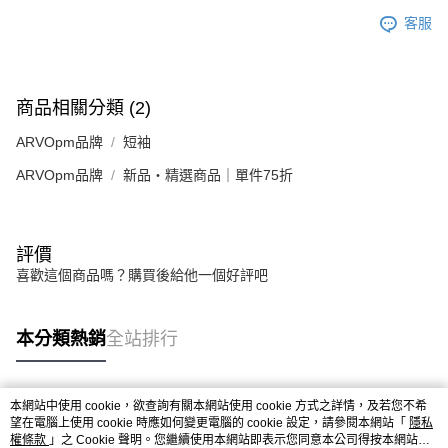
客服
商品相關分類 (2)
ARVOpm品牌
短袖
ARVOpm品牌
新品・精選商品｜單件75折
評價
喜歡這個商品嗎？購買後給他一個好評吧
本分類熱銷
全站排行
本網站中使用 cookie，欲查詢有關本網站使用 cookie 方式之詳情，及若您不希
熱門標籤
望在電腦上使用 cookie 時應如何變更電腦的 cookie 設定，請參閱本網站「
隱私
權條款
」之 Cookie 聲明。您繼續使用本網站即表示您同意本公司得按本網站使