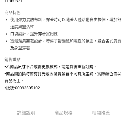
11360371
3 期 0 利率 每期
NT$963
21家銀行
商品特色
6 期 0 利率 每期
NT$481
21家銀行
合作金庫商業銀行
第一商業銀行
使用彈力混紡布料，穿著時可以隨著人體活動自由拉伸，增加舒
華南商業銀行
彰化商業銀行
合作金庫商業銀行
第一商業銀行
Apple Pay
適度與靈活性
上海商業儲蓄銀行
台北富邦商業銀行
華南商業銀行
彰化商業銀行
國泰世華商業銀行
兆豐國際商業銀行
口袋設計，提升穿著實用性
街口支付
上海商業儲蓄銀行
台北富邦商業銀行
臺灣中小企業銀行
台中商業銀行
寬鬆落肩剪裁設計，增添了舒適感和隨性的氛圍，適合各式肩寬
國泰世華商業銀行
兆豐國際商業銀行
匯豐（台灣）商業銀行
華泰商業銀行
ATM付款
臺灣中小企業銀行
台中商業銀行
及身型穿著
聯邦商業銀行
遠東國際商業銀行
匯豐（台灣）商業銀行
華泰商業銀行
元大商業銀行
永豐商業銀行
銷售重點
聯邦商業銀行
遠東國際商業銀行
運送方式
玉山商業銀行
星展（台灣）商業銀行
元大商業銀行
永豐商業銀行
•若商品尺寸不合或需更換款式，請退貨後重新訂購。
台新國際商業銀行
中國信託商業銀行
新竹物流宅配
玉山商業銀行
星展（台灣）商業銀行
•商品圖拍攝時皆有打光或因瀏覽螢幕不同有所差異，實際顏色皆以
台灣樂天信用卡公司
每筆NT$120，滿NT$3,000(含以上)免運費
台新國際商業銀行
中國信託商業銀行
實品為主。
台灣樂天信用卡公司
新竹物流離島宅配
•批號:00092505102
每筆NT$350，滿NT$3,500(含以上)免運費
LINEX 宇迅國際
查看運費
詳細說明
商品規格
相關推薦