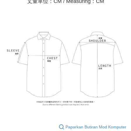
丈量單位：CM / Measuring：CM
Paparkan Butiran Mod Komputer