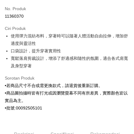
Kad Kredit (Bayaran Penuh)
No. Produk
Ansuran Kad Kredit
11360370
3 ansuran pada kadar faedah 0,
NT$963
setiap ansuran
Ciri Produk
21 Bank
6 ansuran pada kadar faedah 0,
NT$481
setiap
Taiwan Cooperative Bank
Bank Komersial Pertama
使用彈力混紡布料，穿著時可以隨著人體活動自由拉伸，增加舒
Hua Nan Commercial
Chang Hwa Commercial
ansuran
21 Bank
Bank
Bank
適度與靈活性
Taiwan Cooperative Bank
Bank Komersial Pertama
Apple Pay
The Shanghai
Bank Komersial Taipei
口袋設計，提升穿著實用性
Hua Nan Commercial Bank
Chang Hwa Commercial Bank
Commercial & Savings
Fubon
寬鬆落肩剪裁設計，增添了舒適感和隨性的氛圍，適合各式肩寬
JKOPAY
The Shanghai Commercial &
Bank Komersial Taipei Fubon
Bank
Savings Bank
及身型穿著
Bank Cathay United
Mega International
Pemindahan ATM
Bank Cathay United
Mega International Commercial
Commercial Bank
Sorotan Produk
Bank
Taiwan Business Bank
Taichung Commercial
Pilihan Penghantaran
Taiwan Business Bank
Taichung Commercial Bank
•若商品尺寸不合或需更換款式，請退貨後重新訂購。
Bank
HSBC Bank (Taiwan) Limited
Hwatai Bank
•商品圖拍攝時皆有打光或因瀏覽螢幕不同有所差異，實際顏色皆以
HSBC Bank (Taiwan)
Hwatai Bank
新竹物流宅配
Union Bank of Taiwan
Far Eastern International Bank
Limited
實品為主。
NT$120/pesanan | Penghantaran percuma untuk pesanan
Yuanta Commercial Bank
Bank SinoPac
Union Bank of Taiwan
Far Eastern International
•批號:00092505101
NT$3,000 atau lebih
Bank Komersial E.SUN
DBS Bank
Bank
Bank Antarabangsa Taishin
Bank CTBC
Yuanta Commercial Bank
Bank SinoPac
新竹物流離島宅配
Syarikat Kad Kredit Rakuten
Bank Komersial E.SUN
DBS Bank
NT$350/pesanan | Penghantaran percuma untuk pesanan
Taiwan
Bank Antarabangsa
Bank CTBC