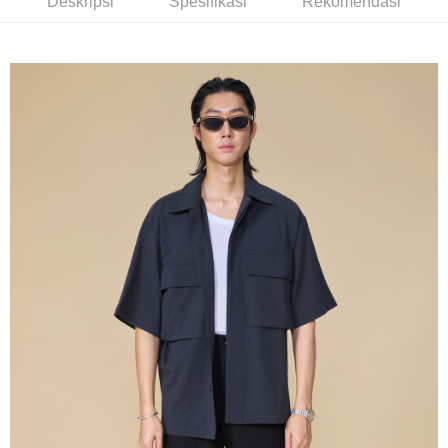
Deskripsi
Spesifikasi
Rekomendasi
NT$3,500 atau lebih
Taishin
Syarikat Kad Kredit
LINEX 宇迅國際
Kadar Penghantaran
Rakuten Taiwan