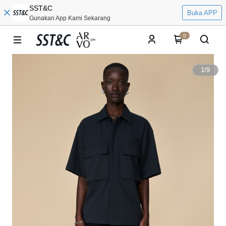
SST&C
Buka APP
Gunakan App Kami Sekarang
0
1
/
9