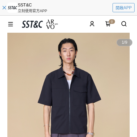
SST&C
開啟APP
立刻使用官方APP
0
1
/
9