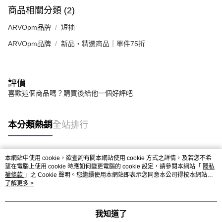
商品相關分類 (2)
ARVOpm品牌
短袖
ARVOpm品牌
新品・精選商品｜單件75折
評價
喜歡這個商品嗎？購買後給他一個好評吧
本分類熱銷
全站排行
本網站中使用 cookie，欲查詢有關本網站使用 cookie 方式之詳情，及若您不希
熱門標籤
望在電腦上使用 cookie 時應如何變更電腦的 cookie 設定，請參閱本網站「
隱私
權條款
」之 Cookie 聲明。您繼續使用本網站即表示您同意本公司得按本網站使
用條款之 Cookie 聲明使用 cookie。
了解更多 >
我知道了