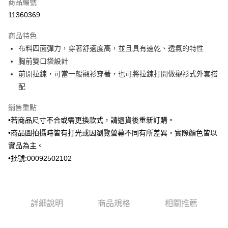
商品編號
信用卡分期付款
11360369
3 期 0 利率 每期
NT$996
21家銀行
商品特色
6 期 0 利率 每期
NT$498
21家銀行
合作金庫商業銀行
第一商業銀行
布料四面彈力，穿著舒適度高，並且具有速乾、透氣的特性
華南商業銀行
彰化商業銀行
合作金庫商業銀行
第一商業銀行
Apple Pay
胸前雙口袋設計
上海商業儲蓄銀行
台北富邦商業銀行
華南商業銀行
彰化商業銀行
國泰世華商業銀行
兆豐國際商業銀行
前開拉鍊，可當一般襯衫穿著，也可將拉鍊打開做襯衫式外套搭
街口支付
上海商業儲蓄銀行
台北富邦商業銀行
臺灣中小企業銀行
台中商業銀行
配
國泰世華商業銀行
兆豐國際商業銀行
匯豐（台灣）商業銀行
華泰商業銀行
ATM付款
臺灣中小企業銀行
台中商業銀行
聯邦商業銀行
遠東國際商業銀行
銷售重點
匯豐（台灣）商業銀行
華泰商業銀行
元大商業銀行
永豐商業銀行
•若商品尺寸不合或需更換款式，請退貨後重新訂購。
聯邦商業銀行
遠東國際商業銀行
運送方式
玉山商業銀行
星展（台灣）商業銀行
元大商業銀行
永豐商業銀行
•商品圖拍攝時皆有打光或因瀏覽螢幕不同有所差異，實際顏色皆以
台新國際商業銀行
中國信託商業銀行
新竹物流宅配
玉山商業銀行
星展（台灣）商業銀行
實品為主。
台灣樂天信用卡公司
每筆NT$120，滿NT$3,000(含以上)免運費
台新國際商業銀行
中國信託商業銀行
•批號:00092502102
台灣樂天信用卡公司
新竹物流離島宅配
每筆NT$350，滿NT$3,500(含以上)免運費
LINEX 宇迅國際
詳細說明
商品規格
相關推薦
查看運費