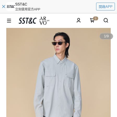
SST&C
開啟APP
立刻使用官方APP
0
1
/
9