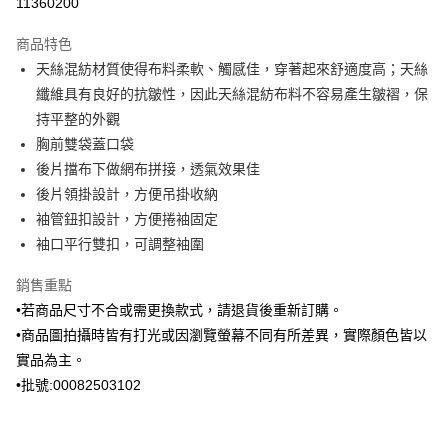
11360200
3 期 0 利率 每期
NT$1,296
21家銀行
商品特色
6 期 0 利率 每期
NT$648
21家銀行
合作金庫商業銀行
第一商業銀行
天絲混紡材質使得布料柔軟、觸感佳，穿著起來舒適度高；天絲
華南商業銀行
彰化商業銀行
合作金庫商業銀行
第一商業銀行
Apple Pay
纖維具有良好的抗皺性，因此天絲混紡布料不容易產生皺褶，保
上海商業儲蓄銀行
台北富邦商業銀行
華南商業銀行
彰化商業銀行
國泰世華商業銀行
兆豐國際商業銀行
持平整的外觀
街口支付
上海商業儲蓄銀行
台北富邦商業銀行
臺灣中小企業銀行
台中商業銀行
胸前雙袋蓋口袋
國泰世華商業銀行
兆豐國際商業銀行
匯豐（台灣）商業銀行
華泰商業銀行
ATM付款
臺灣中小企業銀行
台中商業銀行
後片擋布下做網布拼接，透氣效果佳
聯邦商業銀行
遠東國際商業銀行
匯豐（台灣）商業銀行
華泰商業銀行
後片領掛設計，方便吊掛收納
元大商業銀行
永豐商業銀行
聯邦商業銀行
遠東國際商業銀行
運送方式
袖管鈕扣設計，方便捲袖固定
玉山商業銀行
星展（台灣）商業銀行
元大商業銀行
永豐商業銀行
袖口平行雙扣，可調整袖圍
台新國際商業銀行
中國信託商業銀行
新竹物流宅配
玉山商業銀行
星展（台灣）商業銀行
台灣樂天信用卡公司
每筆NT$120，滿NT$3,000(含以上)免運費
台新國際商業銀行
中國信託商業銀行
銷售重點
台灣樂天信用卡公司
新竹物流離島宅配
•若商品尺寸不合或需更換款式，請退貨後重新訂購。
•商品圖拍攝時皆有打光或因瀏覽螢幕不同有所差異，實際顏色皆以
每筆NT$350，滿NT$3,500(含以上)免運費
實品為主。
LINEX 宇迅國際
查看運費
•批號:00082503102