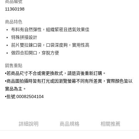
商品編號
信用卡分期付款
11360198
3 期 0 利率 每期
NT$1,230
21家銀行
商品特色
6 期 0 利率 每期
NT$615
21家銀行
合作金庫商業銀行
第一商業銀行
布料有自然彈性，組織緊密且透氣效果佳
華南商業銀行
彰化商業銀行
合作金庫商業銀行
第一商業銀行
Apple Pay
特殊拼接設計
上海商業儲蓄銀行
台北富邦商業銀行
華南商業銀行
彰化商業銀行
國泰世華商業銀行
兆豐國際商業銀行
前片雙拉鍊口袋，口袋深度夠，實用性高
街口支付
上海商業儲蓄銀行
台北富邦商業銀行
臺灣中小企業銀行
台中商業銀行
做四合扣開口，穿脫方便
國泰世華商業銀行
兆豐國際商業銀行
匯豐（台灣）商業銀行
華泰商業銀行
ATM付款
臺灣中小企業銀行
台中商業銀行
聯邦商業銀行
遠東國際商業銀行
銷售重點
匯豐（台灣）商業銀行
華泰商業銀行
元大商業銀行
永豐商業銀行
•若商品尺寸不合或需更換款式，請退貨後重新訂購。
聯邦商業銀行
遠東國際商業銀行
運送方式
玉山商業銀行
星展（台灣）商業銀行
元大商業銀行
永豐商業銀行
•商品圖拍攝時皆有打光或因瀏覽螢幕不同有所差異，實際顏色皆以
台新國際商業銀行
中國信託商業銀行
新竹物流宅配
玉山商業銀行
星展（台灣）商業銀行
實品為主。
台灣樂天信用卡公司
每筆NT$120，滿NT$3,000(含以上)免運費
台新國際商業銀行
中國信託商業銀行
•批號:00082504104
台灣樂天信用卡公司
新竹物流離島宅配
每筆NT$350，滿NT$3,500(含以上)免運費
LINEX 宇迅國際
詳細說明
商品規格
相關推薦
查看運費