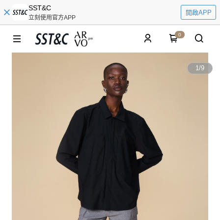
SST&C
開啟APP
立刻使用官方APP
0
1
/
9