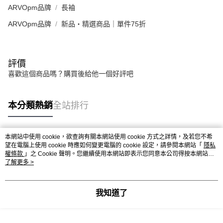
ARVOpm品牌
長袖
ARVOpm品牌
新品・精選商品｜單件75折
評價
喜歡這個商品嗎？購買後給他一個好評吧
本分類熱銷
全站排行
本網站中使用 cookie，欲查詢有關本網站使用 cookie 方式之詳情，及若您不希
熱門標籤
望在電腦上使用 cookie 時應如何變更電腦的 cookie 設定，請參閱本網站「
隱私
權條款
」之 Cookie 聲明。您繼續使用本網站即表示您同意本公司得按本網站使
用條款之 Cookie 聲明使用 cookie。
了解更多 >
我知道了