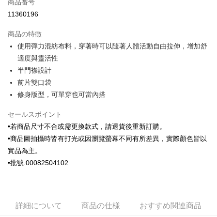
商品番号
クレジットカード分割払い
11360196
3回払い、金利0、毎回
NT$1,096
21行の銀行
商品の特徴
6回払い、金利0、毎回
NT$548
21行の銀行
合作金庫商業銀行
第一商業銀行
使用彈力混紡布料，穿著時可以隨著人體活動自由拉伸，增加舒
華南商業銀行
彰化商業銀行
合作金庫商業銀行
第一商業銀行
Apple Pay
適度與靈活性
上海商業儲蓄銀行
台北富邦商業銀行
華南商業銀行
彰化商業銀行
国泰世華商業銀行
兆豐國際商業銀行
半門襟設計
JKOPAY
上海商業儲蓄銀行
台北富邦商業銀行
台湾中小企業銀行
台中商業銀行
前片雙口袋
国泰世華商業銀行
兆豐國際商業銀行
HSBC(台湾)商業銀行
華泰商業銀行
ATM払い
台湾中小企業銀行
台中商業銀行
修身版型，可單穿也可當內搭
聯邦商業銀行
遠東国際商業銀行
HSBC(台湾)商業銀行
華泰商業銀行
元大商業銀行
永豐商業銀行
配送方法
聯邦商業銀行
遠東国際商業銀行
セールスポイント
玉山商業銀行
星展(台湾)商業銀行
元大商業銀行
永豐商業銀行
•若商品尺寸不合或需更換款式，請退貨後重新訂購。
新竹物流宅配
台新國際商業銀行
中国信託商業銀行
玉山商業銀行
星展(台湾)商業銀行
•商品圖拍攝時皆有打光或因瀏覽螢幕不同有所差異，實際顏色皆以
台湾楽天クレジットカード会社
配送毎にNT$120、NT$3,000以上で送料無料
台新國際商業銀行
中国信託商業銀行
實品為主。
台湾楽天クレジットカード会社
新竹物流離島宅配
•批號:00082504102
配送毎にNT$350、NT$3,500以上で送料無料
LINEX 宇迅國際
送料を確認
詳細について
商品の仕様
おすすめ関連商品