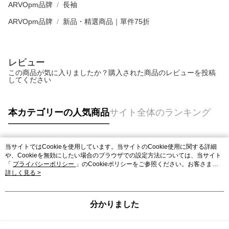
ARVOpm品牌
長袖
ARVOpm品牌
新品・精選商品｜單件75折
レビュー
この商品が気に入りましたか？購入された商品のレビューを投稿
してください
本カテゴリーの人気商品
サイト全体のランキング
当サイトではCookieを使用しています。当サイトのCookie使用に関する詳細
人気タグ
や、Cookieを無効にしたい場合のブラウザでの設定方法については、当サイト
「
プライバシーポリシー
」のCookieポリシーをご参照ください。お客さま
が、当サイトを引き続き使用される場合、当社がサイト利用規約のCookieポリ
詳しく見る >
シーに基づいてCookieを使用することに同意したものとみなします。
分かりました