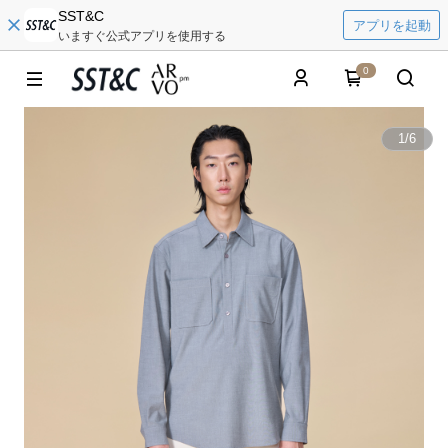
SST&C
アプリを起動
いますぐ公式アプリを使用する
0
1
/
6