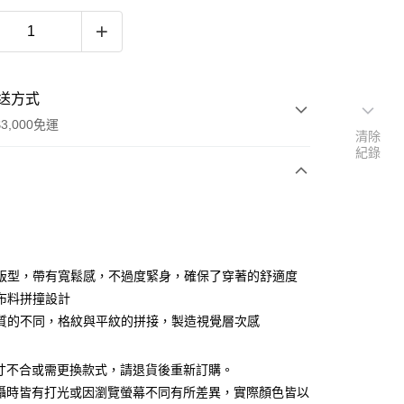
送方式
3,000免運
清除
紀錄
次付款
期付款
0 利率 每期
NT$496
21家銀行
版型，帶有寬鬆感，不過度緊身，確保了穿著的舒適度
0 利率 每期
NT$248
21家銀行
庫商業銀行
第一商業銀行
布料拼撞設計
業銀行
彰化商業銀行
質的不同，格紋與平紋的拼接，製造視覺層次感
庫商業銀行
第一商業銀行
業儲蓄銀行
台北富邦商業銀行
業銀行
彰化商業銀行
華商業銀行
兆豐國際商業銀行
業儲蓄銀行
台北富邦商業銀行
尺寸不合或需更換款式，請退貨後重新訂購。
小企業銀行
台中商業銀行
華商業銀行
兆豐國際商業銀行
台灣）商業銀行
華泰商業銀行
拍攝時皆有打光或因瀏覽螢幕不同有所差異，實際顏色皆以
小企業銀行
台中商業銀行