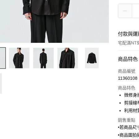
付款與運
宅配滿NT$
付款方式
商品特色
信用卡一
商品編號
11360108
信用卡分
商品特色
3 期 
微修身
6 期 
合作金
剪接線
華南商
利用材
合作金
Apple Pay
上海商
華南商
銷售重點
國泰世
街口支付
上海商
•若商品
臺灣中
國泰世
匯豐（
•商品圖
ATM付款
臺灣中