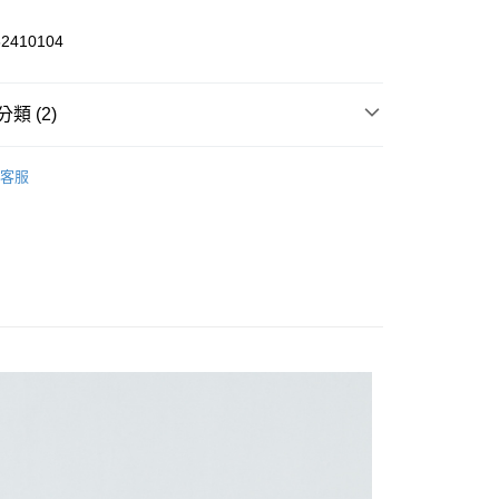
業銀行
遠東國際商業銀行
。
台灣）商業銀行
華泰商業銀行
業銀行
永豐商業銀行
業銀行
遠東國際商業銀行
2410104
業銀行
星展（台灣）商業銀行
業銀行
永豐商業銀行
際商業銀行
中國信託商業銀行
業銀行
星展（台灣）商業銀行
宅配
天信用卡公司
際商業銀行
中國信託商業銀行
類 (2)
20，滿NT$3,000(含以上)免運費
天信用卡公司
品牌
長袖
離島宅配
客服
品牌
精選特價｜$1490元
50，滿NT$3,500(含以上)免運費
宇迅國際
查看運費