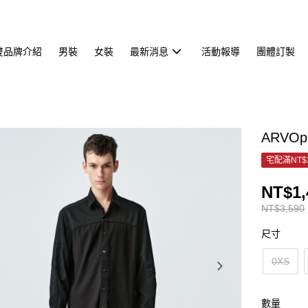
雙品牌介紹
男裝
女裝
最新消息
活動報導
團體訂製
ARVO
宅配滿NT$
NT$1,
NT$3,590
尺寸
0XS
數量