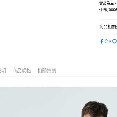
聯邦商
實品為主
匯豐（
元大商
聯邦商
•批號:0006
玉山商
運送方式
元大商
台新國
玉山商
新竹物流
台灣樂
台新國
商品相關分
每筆NT$1
台灣樂
ARVOpm
新竹物流
分享
ARVOpm
每筆NT$3
LINEX 
說明
商品規格
相關推薦