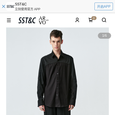
SST&C
开启APP
立刻使用官方 APP
0
1
/
6