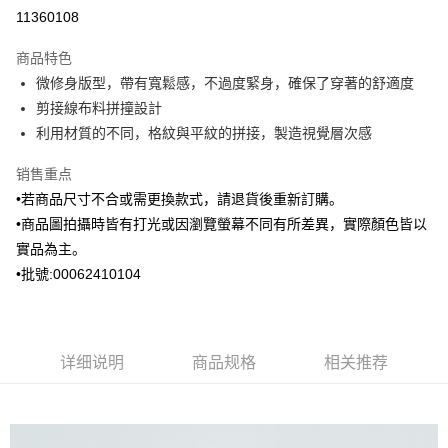
信用卡分期付款
11360108
3期 0利率，每期
NT$496
21家银行
商品特色
6期 0利率，每期
NT$248
21家银行
合作金库商业银行
第一商业银行
微修身版型，帶有寬鬆感，不過度緊身，確保了穿著的舒適度
华南商业银行
彰化商业银行
合作金库商业银行
第一商业银行
Apple Pay
剪接線布料拼撞設計
上海商业储蓄银行
台北富邦商业银行
华南商业银行
彰化商业银行
国泰世华商业银行
兆丰国际商业银行
利用材質的不同，格紋與平紋的拼接，製造視覺層次感
街口支付
上海商业储蓄银行
台北富邦商业银行
台湾中小企业银行
台中商业银行
国泰世华商业银行
兆丰国际商业银行
销售重点
汇丰（台湾）商业银行
华泰商业银行
ATM付款
台湾中小企业银行
台中商业银行
联邦商业银行
远东国际商业银行
•若商品尺寸不合或需更換款式，請退貨後重新訂購。
汇丰（台湾）商业银行
华泰商业银行
元大商业银行
永丰商业银行
•商品圖拍攝時皆有打光或因瀏覽螢幕不同有所差異，實際顏色皆以
联邦商业银行
远东国际商业银行
运送方式
玉山商业银行
星展（台湾）商业银行
元大商业银行
永丰商业银行
實品為主。
台新国际商业银行
中国信托商业银行
新竹物流宅配
玉山商业银行
星展（台湾）商业银行
•批號:00062410104
台湾乐天信用卡公司
每笔NT$120，满NT$3,000(含以上)免运费
台新国际商业银行
中国信托商业银行
台湾乐天信用卡公司
新竹物流離島宅配
每笔NT$350，满NT$3,500(含以上)免运费
详细说明
商品规格
相关推荐
LINEX 宇迅國際
查看运费