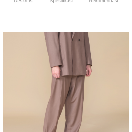
Deskripsi
Spesifikasi
Rekomendasi
NT$350/pesanan | Penghantaran percuma untuk pesanan
Taiwan
Bank Antarabangsa
Bank CTBC
NT$3,500 atau lebih
Taishin
Syarikat Kad Kredit
LINEX 宇迅國際
Kadar Penghantaran
Rakuten Taiwan