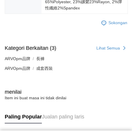
65%Polyester, 23%嫘縈23%Rayon, 2%彈
性纖維2%Spandex
Sokongan
Kategori Berkaitan (3)
Lihat Semua
ARVOpm品牌
長褲
ARVOpm品牌
成套西裝
menilai
Item ini buat masa ini tidak dinilai
Paling Popular
Jualan paling laris