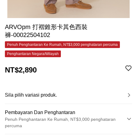
ARVOpm 打褶錐形卡其色西裝
褲-00022504102
Penuh Penghantaran Ke Rumah, NT$3,000 penghataran percuma
Penghantaran Negara/Wilayah
NT$2,890
Sila pilih variasi produk.
Pembayaran Dan Penghantaran
Penuh Penghantaran Ke Rumah, NT$3,000 penghataran
percuma
Kaedah Pembayaran