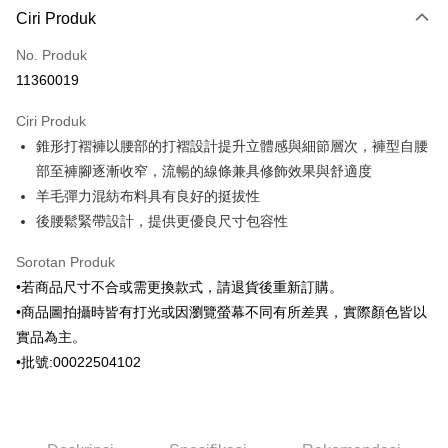
Ciri Produk
Kad Kredit (Bayaran Penuh)
No. Produk
Ansuran Kad Kredit
11360019
3 ansuran pada kadar faedah 0,
NT$963
setiap ansuran
Ciri Produk
21 Bank
6 ansuran pada kadar faedah 0,
NT$481
setiap
Taiwan Cooperative Bank
Bank Komersial Pertama
錐形打褶褲以腰部的打褶設計提升立體感與細節層次，褲型自腰
Hua Nan Commercial
Chang Hwa Commercial
ansuran
21 Bank
Bank
Bank
部至褲腳逐漸收窄，流暢的線條兼具修飾效果與舒適度
Taiwan Cooperative Bank
Bank Komersial Pertama
Apple Pay
The Shanghai
Bank Komersial Taipei
羊毛彈力混紡布料具有良好的挺拔性
Hua Nan Commercial Bank
Chang Hwa Commercial Bank
Commercial & Savings
Fubon
後腰鬆緊帶設計，提供更優良尺寸包容性
JKOPAY
The Shanghai Commercial &
Bank Komersial Taipei Fubon
Bank
Savings Bank
Bank Cathay United
Mega International
Pemindahan ATM
Sorotan Produk
Bank Cathay United
Mega International Commercial
Commercial Bank
•若商品尺寸不合或需更換款式，請退貨後重新訂購。
Bank
Taiwan Business Bank
Taichung Commercial
Pilihan Penghantaran
Taiwan Business Bank
Taichung Commercial Bank
•商品圖拍攝時皆有打光或因瀏覽螢幕不同有所差異，實際顏色皆以
Bank
HSBC Bank (Taiwan) Limited
Hwatai Bank
實品為主。
HSBC Bank (Taiwan)
Hwatai Bank
新竹物流宅配
Union Bank of Taiwan
Far Eastern International Bank
Limited
•批號:00022504102
NT$120/pesanan | Penghantaran percuma untuk pesanan
Yuanta Commercial Bank
Bank SinoPac
Union Bank of Taiwan
Far Eastern International
NT$3,000 atau lebih
Bank Komersial E.SUN
DBS Bank
Bank
Bank Antarabangsa Taishin
Bank CTBC
Yuanta Commercial Bank
Bank SinoPac
新竹物流離島宅配
Syarikat Kad Kredit Rakuten
Bank Komersial E.SUN
DBS Bank