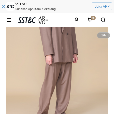
SST&C
Buka APP
Gunakan App Kami Sekarang
0
1
/
6