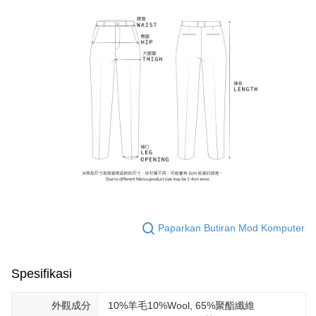
Paparkan Butiran Mod Komputer
Spesifikasi
外觀成分
10%羊毛10%Wool, 65%聚酯纖維