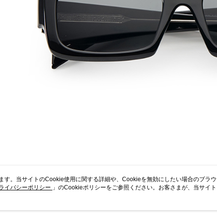
います。当サイトのCookie使用に関する詳細や、Cookieを無効にしたい場合のブラ
ライバシーポリシー
」のCookieポリシーをご参照ください。お客さまが、当サイ
規約のCookieポリシーに基づいてCookieを使用することに同意したものとみ