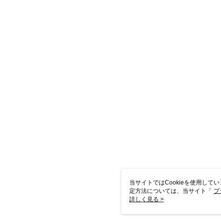
当サイトではCookieを使用して
定方法については、当サイト「
プ
き使用される場合、当社がサイト利用
詳しく見る >