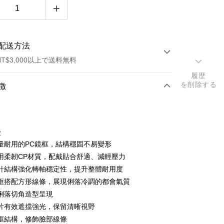
配送方法
T$3,000以上で送料無料
履歴
方法
を削除する
徴
カード1回払い
トカード分割払い
徴
い、金利0、毎回
NT$530
21行の銀行
量耐用的PC鏡框，結構穩固不易變形
い、金利0、毎回
NT$265
21行の銀行
庫商業銀行
第一商業銀行
用柔韌CP材質，配戴貼合舒適、減輕壓力
業銀行
彰化商業銀行
庫商業銀行
第一商業銀行
針結構強化轉軸穩定性，提升整體耐用度
業儲蓄銀行
台北富邦商業銀行
業銀行
彰化商業銀行
框搭配方形線條，展現俐落冷調的都會氣質
華商業銀行
兆豐國際商業銀行
業儲蓄銀行
台北富邦商業銀行
俐落切角造型呈現
小企業銀行
台中商業銀行
華商業銀行
兆豐國際商業銀行
片有效遮擋強光，保留清晰視野
(台湾)商業銀行
華泰商業銀行
小企業銀行
台中商業銀行
業銀行
遠東国際商業銀行
框結構，修飾臉部線條
(台湾)商業銀行
華泰商業銀行