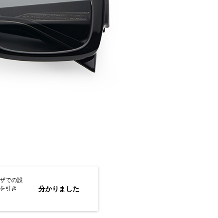
ウザでの設
トを引き続
分かりました
なします。