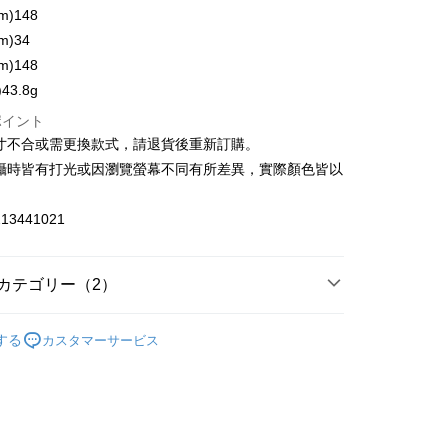
業銀行
永豐商業銀行
m)148
業銀行
遠東国際商業銀行
業銀行
星展(台湾)商業銀行
業銀行
永豐商業銀行
m)34
際商業銀行
中国信託商業銀行
業銀行
星展(台湾)商業銀行
m)148
宅配
天クレジットカード会社
際商業銀行
中国信託商業銀行
43.8g
$120、NT$3,000以上で送料無料
天クレジットカード会社
ポイント
離島宅配
尺寸不合或需更換款式，請退貨後重新訂購。
$350、NT$3,500以上で送料無料
拍攝時皆有打光或因瀏覽螢幕不同有所差異，實際顏色皆以
。
宇迅國際
送料を確認
13441021
カテゴリー（2）
品牌
墨鏡
する
カスタマーサービス
品牌
推薦單品｜單件65折