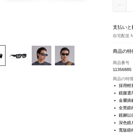
支払いと
自宅配送 N
お支払い
商品の特
クレジット
商品番号
11356885
クレジッ
商品の特
3回払
採用輕
6回払
合作金
鏡腿選
華南商
合作金
金屬插
Apple Pay
上海商
華南商
全黑鏡
国泰世
JKOPAY
上海商
鏡腳以
台湾中
国泰世
深色鏡
HSBC
ATM払い
台湾中
聯邦商
寬版鏡
HSBC