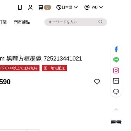
0
日本語
TWD
訂製
門市據點
m 黑曜方框墨鏡-725213441021
T$3,000以上で送料無料
国・地域配送
590