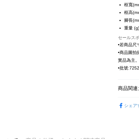
元大商
框寬(m
聯邦商
玉山商
配送方法
元大商
框高(m
台新國
玉山商
腳長(m
新竹物流
台湾楽
台新國
重量 (g)
配送毎にNT
台湾楽
セールス
新竹物流
•若商品
配送毎にNT
•商品圖
實品為主
LINEX 
•批號:7252
商品関連
ARVOpm
シェア
ARVOpm