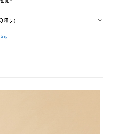
請留意。
類 (3)
衣
客服
款
男裝新款
新品休閒 65 折
季末折扣｜新品休閒男裝 65 折