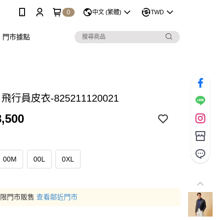
0
中文 (繁體)
TWD
門市據點
 飛行員皮衣-825211120021
,500
00M
00L
0XL
僅限門市販售
查看鄰近門市