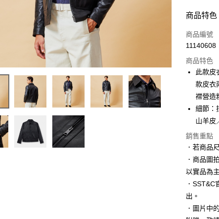
商品特色
商品編號
11140608
商品特色
此款皮
款皮衣
襟營造
細節：
山羊皮
銷售重點
．若商品
．商品圖
以實品為
．SST&
出。
．圖片中的