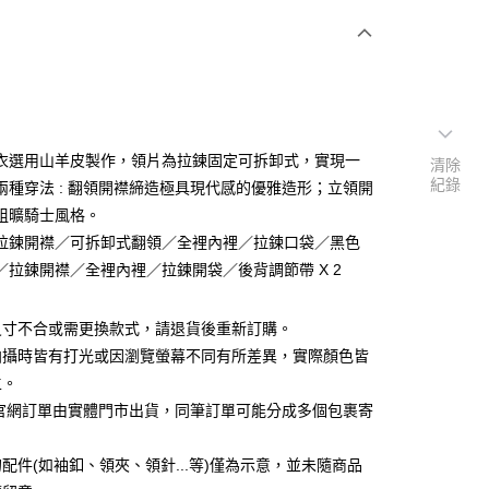
衣選用山羊皮製作，領片為拉鍊固定可拆卸式，實現一
清除
紀錄
兩種穿法 : 翻領開襟締造極具現代感的優雅造形；立領開
粗曠騎士風格。
拉鍊開襟／可拆卸式翻領／全裡內裡／拉鍊口袋／黑色
／拉鍊開襟／全裡內裡／拉鍊開袋／後背調節帶 X 2
尺寸不合或需更換款式，請退貨後重新訂購。
拍攝時皆有打光或因瀏覽螢幕不同有所差異，實際顏色皆
主。
C官網訂單由實體門市出貨，同筆訂單可能分成多個包裹寄
配件(如袖釦、領夾、領針...等)僅為示意，並未隨商品