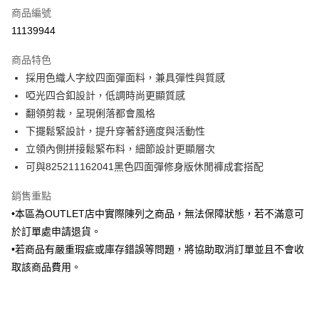
商品編號
信用卡分期付款
11139944
3 期 0 利率 每期
NT$988
21家銀行
商品特色
6 期 0 利率 每期
NT$494
21家銀行
合作金庫商業銀行
第一商業銀行
採用色織人字紋四面彈面料，兼具彈性與質感
華南商業銀行
彰化商業銀行
合作金庫商業銀行
第一商業銀行
LINE Pay
啞光四合釦設計，低調時尚更顯質感
上海商業儲蓄銀行
台北富邦商業銀行
華南商業銀行
彰化商業銀行
國泰世華商業銀行
兆豐國際商業銀行
翻領剪裁，呈現俐落都會風格
Apple Pay
上海商業儲蓄銀行
台北富邦商業銀行
臺灣中小企業銀行
台中商業銀行
下擺鬆緊設計，提升穿著舒適度與活動性
國泰世華商業銀行
兆豐國際商業銀行
匯豐（台灣）商業銀行
華泰商業銀行
街口支付
臺灣中小企業銀行
台中商業銀行
立領內側拼接鬆緊布料，細節設計更顯層次
聯邦商業銀行
遠東國際商業銀行
匯豐（台灣）商業銀行
華泰商業銀行
可與825211162041黑色四面彈修身版休閒褲成套搭配
悠遊付
元大商業銀行
永豐商業銀行
聯邦商業銀行
遠東國際商業銀行
玉山商業銀行
星展（台灣）商業銀行
元大商業銀行
永豐商業銀行
銷售重點
Google Pay
台新國際商業銀行
中國信託商業銀行
玉山商業銀行
星展（台灣）商業銀行
•本區為OUTLET店中實際陳列之商品，無法保障狀態，若不滿意可
台灣樂天信用卡公司
台新國際商業銀行
中國信託商業銀行
ATM付款
於訂單處申請退貨。
台灣樂天信用卡公司
•若商品有嚴重瑕疵或庫存錯誤等問題，將協助取消訂單並且不會收
運送方式
取該商品費用。
新竹物流宅配
每筆NT$120，滿NT$3,000(含以上)免運費