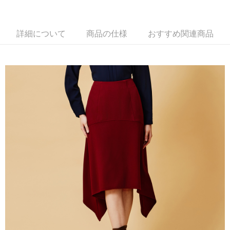
新竹物流離島宅配
配送毎にNT$350、NT$3,500以上で送料無料
詳細について
商品の仕様
おすすめ関連商品
LINEX 宇迅國際
送料を確認