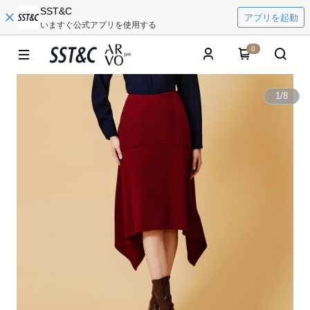
SST&C
アプリを起動
いますぐ公式アプリを使用する
0
1
/
8