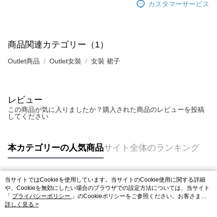
カスタマーサービス
商品関連カテゴリー（1）
Outlet商品
Outlet女裝
女裝 裙子
レビュー
この商品が気に入りましたか？購入された商品のレビューを投稿
してください
本カテゴリーの人気商品
サイト全体のランキング
当サイトではCookieを使用しています。当サイトのCookie使用に関する詳細
人気タグ
や、Cookieを無効にしたい場合のブラウザでの設定方法については、当サイト
「
プライバシーポリシー
」のCookieポリシーをご参照ください。お客さま
が、当サイトを引き続き使用される場合、当社がサイト利用規約のCookieポリ
詳しく見る >
シーに基づいてCookieを使用することに同意したものとみなします。