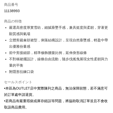
商品番号
クレジットカード分割払い
11138993
3回払い、金利0、毎回
NT$511
21行の銀行
商品の特徴
6回払い、金利0、毎回
NT$255
21行の銀行
合作金庫商業銀行
第一商業銀行
嚴選高密度厚實雪紡，細膩垂墜手感，兼具挺度與柔韌，穿著更
華南商業銀行
彰化商業銀行
合作金庫商業銀行
第一商業銀行
LINE Pay
顯質感與氣場
上海商業儲蓄銀行
台北富邦商業銀行
華南商業銀行
彰化商業銀行
国泰世華商業銀行
兆豐國際商業銀行
立體剪裁傘狀裙型，俐落結構設計，呈現自然垂墜感，輕盈中帶
Apple Pay
上海商業儲蓄銀行
台北富邦商業銀行
台湾中小企業銀行
台中商業銀行
出優雅份量感
国泰世華商業銀行
兆豐國際商業銀行
HSBC(台湾)商業銀行
華泰商業銀行
JKOPAY
台湾中小企業銀行
台中商業銀行
前中剪接細節，精準修飾腰腹比例，延伸身形線條
聯邦商業銀行
遠東国際商業銀行
HSBC(台湾)商業銀行
華泰商業銀行
不對稱裙擺設計，線條自由流動，隨步伐搖曳展現女性柔韌與力
Easy Wallet
元大商業銀行
永豐商業銀行
聯邦商業銀行
遠東国際商業銀行
量的平衡
玉山商業銀行
星展(台湾)商業銀行
元大商業銀行
永豐商業銀行
Google Pay
台新國際商業銀行
中国信託商業銀行
附隱形拉鍊口袋
玉山商業銀行
星展(台湾)商業銀行
台湾楽天クレジットカード会社
台新國際商業銀行
中国信託商業銀行
ATM払い
セールスポイント
台湾楽天クレジットカード会社
•本區為OUTLET店中實際陳列之商品，無法保障狀態，若不滿意可
配送方法
於訂單處申請退貨。
新竹物流宅配
•若商品有嚴重瑕疵或庫存錯誤等問題，將協助取消訂單並且不會收
配送毎にNT$120、NT$3,000以上で送料無料
取該商品費用。