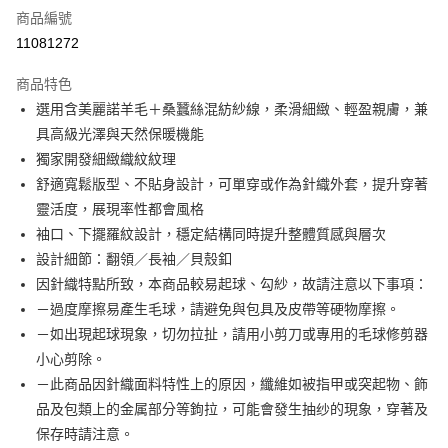
商品編號
信用卡分期付款
11081272
3 期 0 利率 每期
NT$511
21家銀行
商品特色
6 期 0 利率 每期
NT$255
21家銀行
合作金庫商業銀行
第一商業銀行
選用含美麗諾羊毛＋桑蠶絲混紡紗線，柔滑細緻、輕盈親膚，兼
華南商業銀行
彰化商業銀行
合作金庫商業銀行
第一商業銀行
LINE Pay
具高級光澤與天然保暖機能
上海商業儲蓄銀行
台北富邦商業銀行
華南商業銀行
彰化商業銀行
國泰世華商業銀行
兆豐國際商業銀行
獨家開發細緻織紋紋理
Apple Pay
上海商業儲蓄銀行
台北富邦商業銀行
臺灣中小企業銀行
台中商業銀行
舒適寬鬆版型、不貼身設計，可單穿或作為針織外套，提升穿著
國泰世華商業銀行
兆豐國際商業銀行
匯豐（台灣）商業銀行
華泰商業銀行
街口支付
臺灣中小企業銀行
台中商業銀行
靈活度，展現率性都會風格
聯邦商業銀行
遠東國際商業銀行
匯豐（台灣）商業銀行
華泰商業銀行
袖口、下擺羅紋設計，穩定結構同時提升整體質感與層次
悠遊付
元大商業銀行
永豐商業銀行
聯邦商業銀行
遠東國際商業銀行
設計細節：翻領／長袖／貝殼釦
玉山商業銀行
星展（台灣）商業銀行
元大商業銀行
永豐商業銀行
Google Pay
因針織特點所致，本商品較易起球、勾紗，故請注意以下事項：
台新國際商業銀行
中國信託商業銀行
玉山商業銀行
星展（台灣）商業銀行
台灣樂天信用卡公司
－過度摩擦易產生毛球，請避免與包具及皮帶等硬物摩擦。
台新國際商業銀行
中國信託商業銀行
ATM付款
－如出現起球現象，切勿拉扯，請用小剪刀或專用的毛球修剪器
台灣樂天信用卡公司
小心剪除。
運送方式
－此商品因針織面料特性上的原因，纖維如被指甲或突起物、飾
新竹物流宅配
品及包類上的金属部分等鉤拉，可能會發生抽纱的現象，穿著及
每筆NT$120，滿NT$3,000(含以上)免運費
保存時請注意。