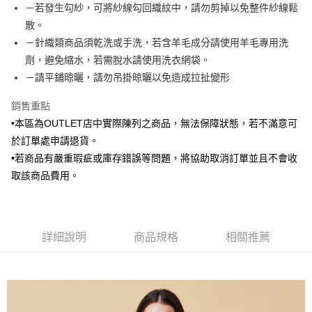
－若發生勾紗，可將紗線勾回織紋中，請勿剪掉以免整件紗線鬆
新竹物流離島宅配
散。
每筆NT$350，滿NT$3,500(含以上)免運費
－針織類商品須乾洗或手洗，若含羊毛成分請使用羊毛專用洗
LINEX 宇迅國際
查看運費
劑，避免縮水，若需脫水請使用洗衣網袋。
－請平鋪晾曬，請勿吊掛晾曬以免造成拉扯變形
銷售重點
•本區為OUTLET店中實際陳列之商品，無法保障狀態，若不滿意可
於訂單處申請退貨。
•若商品有嚴重瑕疵或庫存錯誤等問題，將協助取消訂單並且不會收
取該商品費用。
詳細說明
商品規格
相關推薦