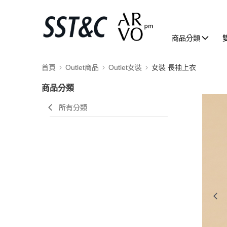
商品分類
首頁
Outlet商品
Outlet女裝
女裝 長袖上衣
商品分類
所有分類