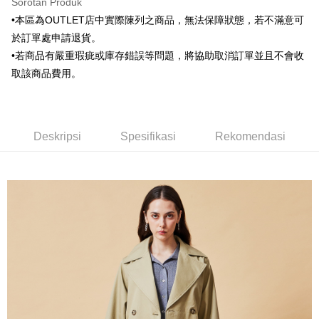
Sorotan Produk
Bank Komersial E.SUN
DBS Bank
新竹物流宅配
Taiwan
•本區為OUTLET店中實際陳列之商品，無法保障狀態，若不滿意可
Bank Antarabangsa
Bank CTBC
NT$120/pesanan | Penghantaran percuma untuk pesanan
Taishin
於訂單處申請退貨。
NT$3,000 atau lebih
Syarikat Kad Kredit
•若商品有嚴重瑕疵或庫存錯誤等問題，將協助取消訂單並且不會收
Rakuten Taiwan
取該商品費用。
新竹物流離島宅配
NT$350/pesanan | Penghantaran percuma untuk pesanan
NT$3,500 atau lebih
Deskripsi
Spesifikasi
Rekomendasi
LINEX 宇迅國際
Kadar Penghantaran