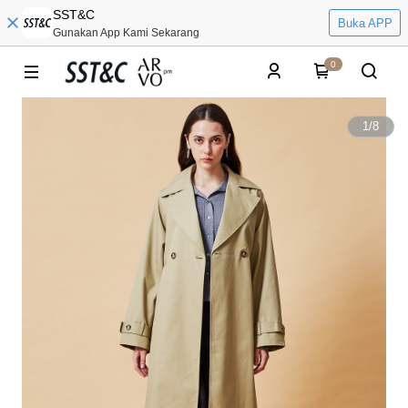
SST&C
Buka APP
Gunakan App Kami Sekarang
0
1
/
8