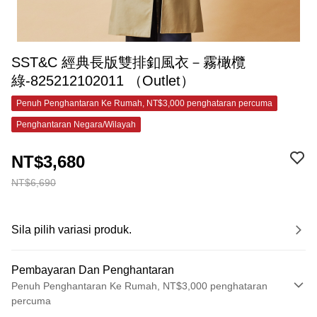
SST&C 經典長版雙排釦風衣－霧橄欖
綠-825212102011 （Outlet）
Penuh Penghantaran Ke Rumah, NT$3,000 penghataran percuma
Penghantaran Negara/Wilayah
NT$3,680
NT$6,690
Sila pilih variasi produk.
Pembayaran Dan Penghantaran
Penuh Penghantaran Ke Rumah, NT$3,000 penghataran
percuma