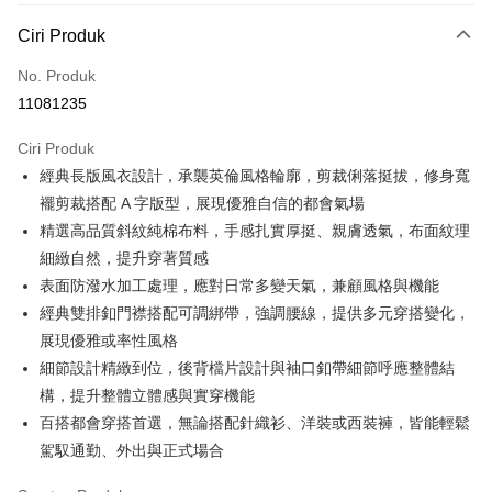
Kaedah Pembayaran
Ciri Produk
Kad Kredit (Bayaran Penuh)
No. Produk
Ansuran Kad Kredit
11081235
3 ansuran pada kadar faedah 0,
NT$1,226
setiap ansuran
Ciri Produk
21 Bank
6 ansuran pada kadar faedah 0,
NT$613
setiap
Taiwan Cooperative Bank
Bank Komersial Pertama
經典長版風衣設計，承襲英倫風格輪廓，剪裁俐落挺拔，修身寬
Hua Nan Commercial
Chang Hwa Commercial
ansuran
21 Bank
Bank
Bank
襬剪裁搭配 A 字版型，展現優雅自信的都會氣場
Taiwan Cooperative Bank
Bank Komersial Pertama
LINE Pay
The Shanghai
Bank Komersial Taipei
精選高品質斜紋純棉布料，手感扎實厚挺、親膚透氣，布面紋理
Hua Nan Commercial Bank
Chang Hwa Commercial Bank
Commercial & Savings
Fubon
細緻自然，提升穿著質感
Apple Pay
The Shanghai Commercial &
Bank Komersial Taipei Fubon
Bank
Savings Bank
表面防潑水加工處理，應對日常多變天氣，兼顧風格與機能
Bank Cathay United
Mega International
JKOPAY
Bank Cathay United
Mega International Commercial
經典雙排釦門襟搭配可調綁帶，強調腰線，提供多元穿搭變化，
Commercial Bank
Bank
展現優雅或率性風格
Taiwan Business Bank
Taichung Commercial
Easy Wallet
Taiwan Business Bank
Taichung Commercial Bank
Bank
細節設計精緻到位，後背檔片設計與袖口釦帶細節呼應整體結
HSBC Bank (Taiwan) Limited
Hwatai Bank
Google Pay
HSBC Bank (Taiwan)
Hwatai Bank
構，提升整體立體感與實穿機能
Union Bank of Taiwan
Far Eastern International Bank
Limited
百搭都會穿搭首選，無論搭配針織衫、洋裝或西裝褲，皆能輕鬆
Yuanta Commercial Bank
Bank SinoPac
Pemindahan ATM
Union Bank of Taiwan
Far Eastern International
Bank Komersial E.SUN
DBS Bank
駕馭通勤、外出與正式場合
Bank
Bank Antarabangsa Taishin
Bank CTBC
Pilihan Penghantaran
Yuanta Commercial Bank
Bank SinoPac
Syarikat Kad Kredit Rakuten