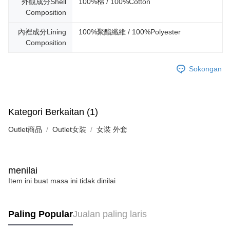
外觀成分Shell
100%棉 / 100%Cotton
Composition
內裡成分Lining
100%聚酯纖維 / 100%Polyester
Composition
Sokongan
Kategori Berkaitan (1)
Outlet商品
Outlet女裝
女裝 外套
menilai
Item ini buat masa ini tidak dinilai
Paling Popular
Jualan paling laris