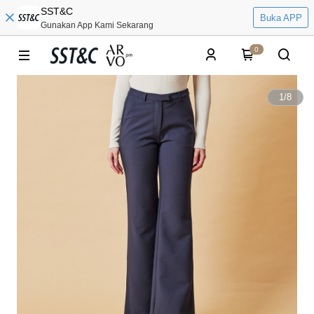
SST&C
Buka APP
Gunakan App Kami Sekarang
0
1
/
8