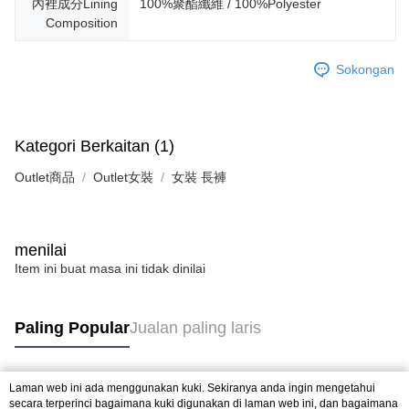
內裡成分Lining
100%聚酯纖維 / 100%Polyester
Composition
Sokongan
Kategori Berkaitan (1)
Outlet商品
Outlet女裝
女裝 長褲
menilai
Item ini buat masa ini tidak dinilai
Paling Popular
Jualan paling laris
Laman web ini ada menggunakan kuki. Sekiranya anda ingin mengetahui
Tag Popular
secara terperinci bagaimana kuki digunakan di laman web ini, dan bagaimana