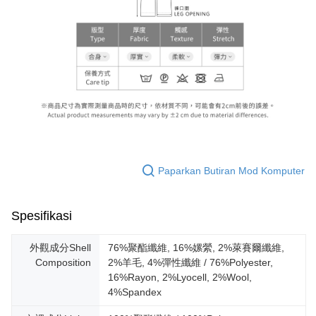
Paparkan Butiran Mod Komputer
Spesifikasi
外觀成分Shell
76%聚酯纖維, 16%嫘縈, 2%萊賽爾纖維,
Composition
2%羊毛, 4%彈性纖維 / 76%Polyester,
16%Rayon, 2%Lyocell, 2%Wool,
4%Spandex