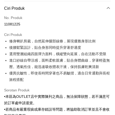
Kaedah Pembayaran
Ciri Produk
Kad Kredit (Bayaran Penuh)
No. Produk
Ansuran Kad Kredit
11081225
3 ansuran pada kadar faedah 0,
NT$511
setiap ansuran
Ciri Produk
21 Bank
6 ansuran pada kadar faedah 0,
NT$255
setiap
Taiwan Cooperative Bank
Bank Komersial Pertama
修身喇叭剪裁，自然延伸腿部線條，展現優雅身形比例
Hua Nan Commercial
Chang Hwa Commercial
ansuran
21 Bank
Bank
Bank
後腰鬆緊設計，貼合身形同時提升穿著舒適度
Taiwan Cooperative Bank
Bank Komersial Pertama
LINE Pay
The Shanghai
Bank Komersial Taipei
選用雙層組織四面彈力面料，橫縱雙向延展，自在活動不受限
Hua Nan Commercial Bank
Chang Hwa Commercial Bank
Commercial & Savings
Fubon
進口紗線自帶涼感，面料柔軟親膚，貼合身體曲線，穿著輕盈無
Apple Pay
The Shanghai Commercial &
Bank Komersial Taipei Fubon
Bank
Savings Bank
壓。透氣性佳，能迅速吸收體表汗液，保持肌膚乾爽清新
Bank Cathay United
Mega International
JKOPAY
Bank Cathay United
Mega International Commercial
優異抗皺性，即使長時間穿著也不易皺摺，適合日常通勤與長程
Commercial Bank
Bank
旅程搭配
Taiwan Business Bank
Taichung Commercial
Easy Wallet
Taiwan Business Bank
Taichung Commercial Bank
Bank
HSBC Bank (Taiwan) Limited
Hwatai Bank
Google Pay
Sorotan Produk
HSBC Bank (Taiwan)
Hwatai Bank
Union Bank of Taiwan
Far Eastern International Bank
Limited
•本區為OUTLET店中實際陳列之商品，無法保障狀態，若不滿意可
Yuanta Commercial Bank
Bank SinoPac
Pemindahan ATM
Union Bank of Taiwan
Far Eastern International
於訂單處申請退貨。
Bank Komersial E.SUN
DBS Bank
Bank
•若商品有嚴重瑕疵或庫存錯誤等問題，將協助取消訂單並且不會收
Bank Antarabangsa Taishin
Bank CTBC
Pilihan Penghantaran
Yuanta Commercial Bank
Bank SinoPac
Syarikat Kad Kredit Rakuten