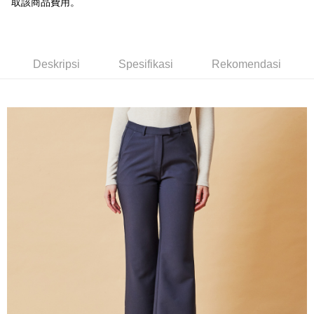
取該商品費用。
Bank Komersial E.SUN
DBS Bank
新竹物流宅配
Taiwan
Bank Antarabangsa
Bank CTBC
NT$120/pesanan | Penghantaran percuma untuk pesanan
Taishin
NT$3,000 atau lebih
Syarikat Kad Kredit
Deskripsi
Spesifikasi
Rekomendasi
Rakuten Taiwan
新竹物流離島宅配
NT$350/pesanan | Penghantaran percuma untuk pesanan
NT$3,500 atau lebih
LINEX 宇迅國際
Kadar Penghantaran