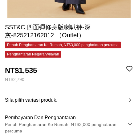
SST&C 四面彈修身版喇叭褲-深
灰-825212162012 （Outlet）
Penuh Penghantaran Ke Rumah, NT$3,000 penghataran percuma
Penghantaran Negara/Wilayah
NT$1,535
NT$2,790
Sila pilih variasi produk.
Pembayaran Dan Penghantaran
Penuh Penghantaran Ke Rumah, NT$3,000 penghataran
percuma