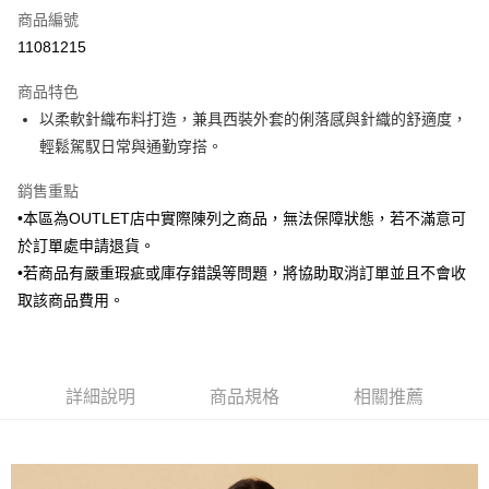
商品編號
信用卡分期付款
11081215
3 期 0 利率 每期
NT$970
21家銀行
商品特色
6 期 0 利率 每期
NT$485
21家銀行
合作金庫商業銀行
第一商業銀行
以柔軟針織布料打造，兼具西裝外套的俐落感與針織的舒適度，
華南商業銀行
彰化商業銀行
合作金庫商業銀行
第一商業銀行
LINE Pay
輕鬆駕馭日常與通勤穿搭。
上海商業儲蓄銀行
台北富邦商業銀行
華南商業銀行
彰化商業銀行
國泰世華商業銀行
兆豐國際商業銀行
Apple Pay
上海商業儲蓄銀行
台北富邦商業銀行
銷售重點
臺灣中小企業銀行
台中商業銀行
國泰世華商業銀行
兆豐國際商業銀行
•本區為OUTLET店中實際陳列之商品，無法保障狀態，若不滿意可
匯豐（台灣）商業銀行
華泰商業銀行
街口支付
臺灣中小企業銀行
台中商業銀行
聯邦商業銀行
遠東國際商業銀行
於訂單處申請退貨。
匯豐（台灣）商業銀行
華泰商業銀行
悠遊付
元大商業銀行
永豐商業銀行
•若商品有嚴重瑕疵或庫存錯誤等問題，將協助取消訂單並且不會收
聯邦商業銀行
遠東國際商業銀行
玉山商業銀行
星展（台灣）商業銀行
元大商業銀行
永豐商業銀行
取該商品費用。
Google Pay
台新國際商業銀行
中國信託商業銀行
玉山商業銀行
星展（台灣）商業銀行
台灣樂天信用卡公司
台新國際商業銀行
中國信託商業銀行
ATM付款
台灣樂天信用卡公司
運送方式
詳細說明
商品規格
相關推薦
新竹物流宅配
每筆NT$120，滿NT$3,000(含以上)免運費