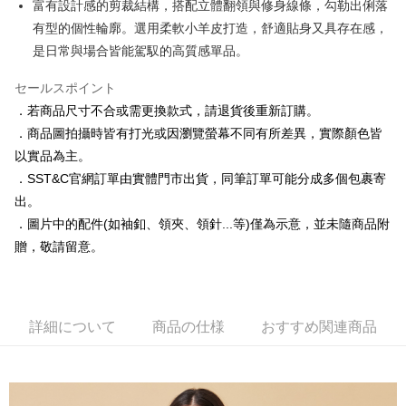
富有設計感的剪裁結構，搭配立體翻領與修身線條，勾勒出俐落
有型的個性輪廓。選用柔軟小羊皮打造，舒適貼身又具存在感，
是日常與場合皆能駕馭的高質感單品。
セールスポイント
．若商品尺寸不合或需更換款式，請退貨後重新訂購。
．商品圖拍攝時皆有打光或因瀏覽螢幕不同有所差異，實際顏色皆
以實品為主。
．SST&C官網訂單由實體門市出貨，同筆訂單可能分成多個包裹寄
出。
．圖片中的配件(如袖釦、領夾、領針...等)僅為示意，並未隨商品附
贈，敬請留意。
詳細について
商品の仕様
おすすめ関連商品