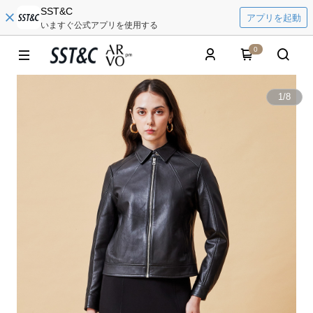
SST&C
アプリを起動
いますぐ公式アプリを使用する
0
1
/
8