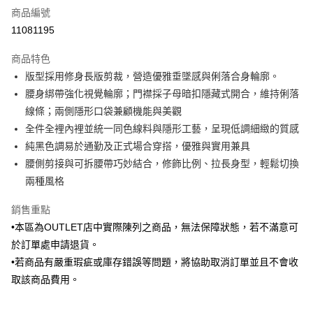
商品編號
信用卡分期付款
11081195
3 期 0 利率 每期
NT$1,281
21家銀行
商品特色
6 期 0 利率 每期
NT$640
21家銀行
合作金庫商業銀行
第一商業銀行
版型採用修身長版剪裁，營造優雅垂墜感與俐落合身輪廓。
華南商業銀行
彰化商業銀行
合作金庫商業銀行
第一商業銀行
LINE Pay
腰身綁帶強化視覺輪廓；門襟採子母暗扣隱藏式開合，維持俐落
上海商業儲蓄銀行
台北富邦商業銀行
華南商業銀行
彰化商業銀行
國泰世華商業銀行
兆豐國際商業銀行
線條；兩側隱形口袋兼顧機能與美觀
Apple Pay
上海商業儲蓄銀行
台北富邦商業銀行
臺灣中小企業銀行
台中商業銀行
全件全裡內裡並統一同色線料與隱形工藝，呈現低調細緻的質感
國泰世華商業銀行
兆豐國際商業銀行
匯豐（台灣）商業銀行
華泰商業銀行
街口支付
臺灣中小企業銀行
台中商業銀行
純黑色調易於通勤及正式場合穿搭，優雅與實用兼具
聯邦商業銀行
遠東國際商業銀行
匯豐（台灣）商業銀行
華泰商業銀行
腰側剪接與可拆腰帶巧妙結合，修飾比例、拉長身型，輕鬆切換
悠遊付
元大商業銀行
永豐商業銀行
聯邦商業銀行
遠東國際商業銀行
兩種風格
玉山商業銀行
星展（台灣）商業銀行
元大商業銀行
永豐商業銀行
Google Pay
台新國際商業銀行
中國信託商業銀行
玉山商業銀行
星展（台灣）商業銀行
銷售重點
台灣樂天信用卡公司
台新國際商業銀行
中國信託商業銀行
ATM付款
•本區為OUTLET店中實際陳列之商品，無法保障狀態，若不滿意可
台灣樂天信用卡公司
於訂單處申請退貨。
運送方式
•若商品有嚴重瑕疵或庫存錯誤等問題，將協助取消訂單並且不會收
新竹物流宅配
取該商品費用。
每筆NT$120，滿NT$3,000(含以上)免運費