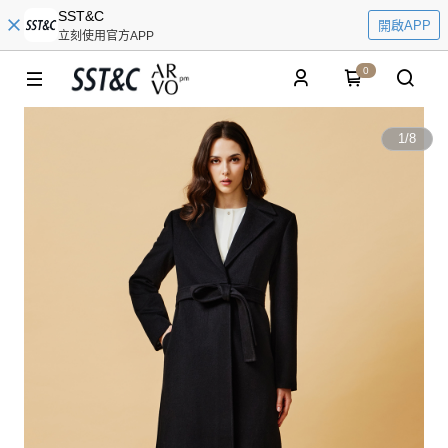
SST&C
開啟APP
立刻使用官方APP
0
1
/
8