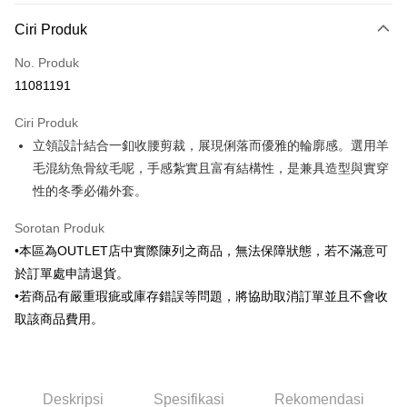
Kaedah Pembayaran
Ciri Produk
Kad Kredit (Bayaran Penuh)
No. Produk
Ansuran Kad Kredit
11081191
3 ansuran pada kadar faedah 0,
NT$1,098
setiap ansuran
Ciri Produk
21 Bank
6 ansuran pada kadar faedah 0,
NT$549
setiap
Taiwan Cooperative Bank
Bank Komersial Pertama
立領設計結合一釦收腰剪裁，展現俐落而優雅的輪廓感。選用羊
Hua Nan Commercial
Chang Hwa Commercial
ansuran
21 Bank
Bank
Bank
毛混紡魚骨紋毛呢，手感紮實且富有結構性，是兼具造型與實穿
Taiwan Cooperative Bank
Bank Komersial Pertama
LINE Pay
The Shanghai
Bank Komersial Taipei
性的冬季必備外套。
Hua Nan Commercial Bank
Chang Hwa Commercial Bank
Commercial & Savings
Fubon
Apple Pay
The Shanghai Commercial &
Bank Komersial Taipei Fubon
Bank
Sorotan Produk
Savings Bank
Bank Cathay United
Mega International
JKOPAY
•本區為OUTLET店中實際陳列之商品，無法保障狀態，若不滿意可
Bank Cathay United
Mega International Commercial
Commercial Bank
於訂單處申請退貨。
Bank
Taiwan Business Bank
Taichung Commercial
Easy Wallet
Taiwan Business Bank
Taichung Commercial Bank
•若商品有嚴重瑕疵或庫存錯誤等問題，將協助取消訂單並且不會收
Bank
HSBC Bank (Taiwan) Limited
Hwatai Bank
Google Pay
取該商品費用。
HSBC Bank (Taiwan)
Hwatai Bank
Union Bank of Taiwan
Far Eastern International Bank
Limited
Yuanta Commercial Bank
Bank SinoPac
Pemindahan ATM
Union Bank of Taiwan
Far Eastern International
Bank Komersial E.SUN
DBS Bank
Bank
Bank Antarabangsa Taishin
Bank CTBC
Pilihan Penghantaran
Yuanta Commercial Bank
Bank SinoPac
Deskripsi
Spesifikasi
Rekomendasi
Syarikat Kad Kredit Rakuten