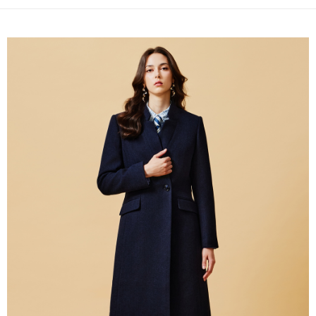
Bank Komersial E.SUN
DBS Bank
新竹物流宅配
Taiwan
Bank Antarabangsa
Bank CTBC
NT$120/pesanan | Penghantaran percuma untuk pesanan
Taishin
NT$3,000 atau lebih
Syarikat Kad Kredit
Rakuten Taiwan
新竹物流離島宅配
NT$350/pesanan | Penghantaran percuma untuk pesanan
NT$3,500 atau lebih
LINEX 宇迅國際
Kadar Penghantaran