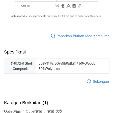
Paparkan Butiran Mod Komputer
Spesifikasi
外觀成分Shell
50%羊毛, 50%聚酯纖維 / 50%Wool,
Composition
50%Polyester
Sokongan
Kategori Berkaitan (1)
Outlet商品
Outlet女裝
女裝 大衣