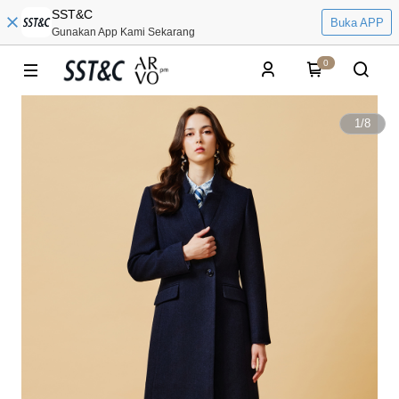
SST&C
Buka APP
Gunakan App Kami Sekarang
0
1
/
8