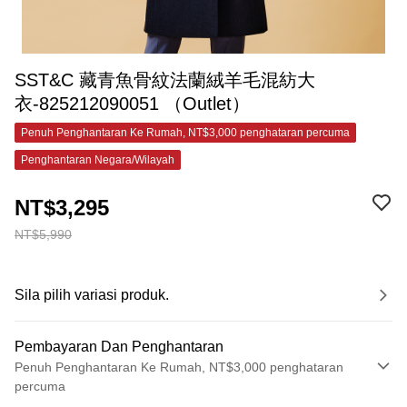
SST&C 藏青魚骨紋法蘭絨羊毛混紡大
衣-825212090051 （Outlet）
Penuh Penghantaran Ke Rumah, NT$3,000 penghataran percuma
Penghantaran Negara/Wilayah
NT$3,295
NT$5,990
Sila pilih variasi produk.
Pembayaran Dan Penghantaran
Penuh Penghantaran Ke Rumah, NT$3,000 penghataran
percuma