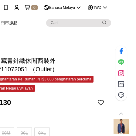
0
Bahasa Melayu
TWD
門市據點
C 藏青針織休閒西裝外
211072051 （Outlet）
ghantaran Ke Rumah, NT$3,000 penghataran percuma
ran Negara/Wilayah
130
00M
00L
0XL