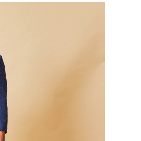
宇迅國際
Kadar Penghantaran