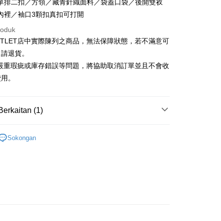
Cooperative Bank
Bank Komersial Pertama
單排二扣／方領／藏青針織面料／袋蓋口袋／後開雙衩
Shanghai
Bank Komersial Taipei
n Commercial Bank
Chang Hwa Commercial Bank
內裡／袖口3顆扣真扣可打開
ercial & Savings
Fubon
anghai Commercial &
Bank Komersial Taipei Fubon
k
roduk
s Bank
 Cathay United
Mega International
UTLET店中實際陳列之商品，無法保障狀態，若不滿意可
thay United
Mega International Commercial
Commercial Bank
Bank
申請退貨。
an Business Bank
Taichung Commercial
t
Business Bank
Taichung Commercial Bank
有嚴重瑕疵或庫存錯誤等問題，將協助取消訂單並且不會收
Bank
nk (Taiwan) Limited
Hwatai Bank
y
 Bank (Taiwan)
Hwatai Bank
費用。
ank of Taiwan
Far Eastern International Bank
ted
 Commercial Bank
Bank SinoPac
an ATM
n Bank of Taiwan
Far Eastern International
omersial E.SUN
DBS Bank
Bank
Berkaitan (1)
tarabangsa Taishin
Bank CTBC
ta Commercial Bank
Bank SinoPac
Penghantaran
t Kad Kredit Rakuten
 Komersial E.SUN
Outlet男裝
男裝 外套
DBS Bank
Sokongan
 Antarabangsa
Bank CTBC
宅配
hin
sanan | Penghantaran percuma untuk pesanan
kat Kad Kredit
atau lebih
ten Taiwan
離島宅配
sanan | Penghantaran percuma untuk pesanan
atau lebih