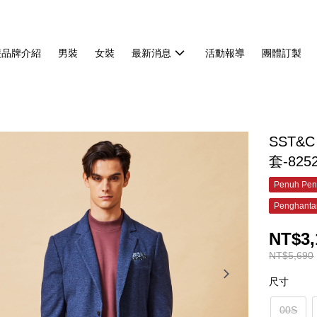
雙品牌介紹
男裝
女裝
最新消息
活動報導
團體訂製
SST&
套-825
Penuh Pen
Penghanta
NT$3,
NT$5,690
尺寸
00S