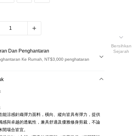
Bersihkan
ran Dan Penghantaran
Sejarah
ghantaran Ke Rumah, NT$3,000 penghataran
Pembayaran
uk
t (Bayaran Penuh)
k
ad Kredit
k
ran pada kadar faedah 0,
NT$1,043
setiap ansuran
性能涼感針織彈力面料，橫向、縱向皆具有彈力，提供
21 Bank
ran pada kadar faedah 0,
NT$521
setiap
an Cooperative Bank
Bank Komersial Pertama
觸感與卓越的透氣性，兼具舒適及優雅修身剪裁，不論
Nan Commercial
Chang Hwa Commercial
n
21 Bank
休閒場合皆宜。
k
Bank