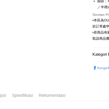
Taiwan 
細節：
LINE Pay
The 
Hua Na
／半裡
Comm
Apple Pay
The Sh
Ban
Sorotan P
Saving
Bank
JKOPAY
•本區為O
Bank Ca
於訂單處
Taiw
Easy Walle
Taiwan 
•若商品
HSBC Ba
Google Pa
HSBC
取該商品
Union B
Limi
Yuanta
Pemindah
Unio
Bank K
Kategori 
Bank An
Yuan
Pilihan 
Syarika
Outlet商品
Bank
Taiwan
Kongsi
Bank
新竹物流
Tais
NT$120/pe
Syari
NT$3,000 
Raku
新竹物流
ipsi
Spesifikasi
Rekomendasi
NT$350/pe
NT$3,500 