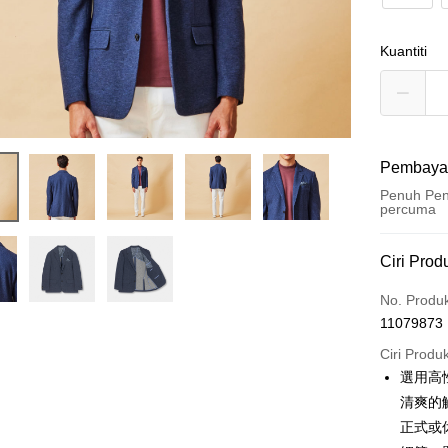
Kuantiti
Pembaya
Penuh Pen
percuma
Kaedah 
Ciri Prod
Kad Kredi
No. Produ
11079873
Ansuran K
Ciri Produ
3 ansu
選用高
6 ansu
Taiw
清爽的
Hua 
ansura
正式或
Ban