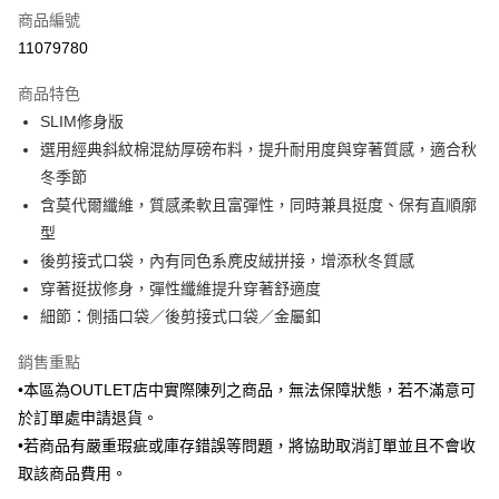
商品編號
信用卡分期付款
11079780
3 期 0 利率 每期
NT$530
21家銀行
商品特色
6 期 0 利率 每期
NT$265
21家銀行
合作金庫商業銀行
第一商業銀行
SLIM修身版
華南商業銀行
彰化商業銀行
合作金庫商業銀行
第一商業銀行
LINE Pay
選用經典斜紋棉混紡厚磅布料，提升耐用度與穿著質感，適合秋
上海商業儲蓄銀行
台北富邦商業銀行
華南商業銀行
彰化商業銀行
國泰世華商業銀行
兆豐國際商業銀行
冬季節
Apple Pay
上海商業儲蓄銀行
台北富邦商業銀行
臺灣中小企業銀行
台中商業銀行
含莫代爾纖維，質感柔軟且富彈性，同時兼具挺度、保有直順廓
國泰世華商業銀行
兆豐國際商業銀行
匯豐（台灣）商業銀行
華泰商業銀行
街口支付
臺灣中小企業銀行
台中商業銀行
型
聯邦商業銀行
遠東國際商業銀行
匯豐（台灣）商業銀行
華泰商業銀行
後剪接式口袋，內有同色系麂皮絨拼接，增添秋冬質感
悠遊付
元大商業銀行
永豐商業銀行
聯邦商業銀行
遠東國際商業銀行
穿著挺拔修身，彈性纖維提升穿著舒適度
玉山商業銀行
星展（台灣）商業銀行
元大商業銀行
永豐商業銀行
Google Pay
細節：側插口袋／後剪接式口袋／金屬釦
台新國際商業銀行
中國信託商業銀行
玉山商業銀行
星展（台灣）商業銀行
台灣樂天信用卡公司
台新國際商業銀行
中國信託商業銀行
ATM付款
銷售重點
台灣樂天信用卡公司
•本區為OUTLET店中實際陳列之商品，無法保障狀態，若不滿意可
運送方式
於訂單處申請退貨。
新竹物流宅配
•若商品有嚴重瑕疵或庫存錯誤等問題，將協助取消訂單並且不會收
每筆NT$120，滿NT$3,000(含以上)免運費
取該商品費用。