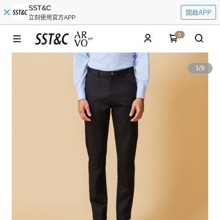
SST&C
開啟APP
立刻使用官方APP
0
1
/
9