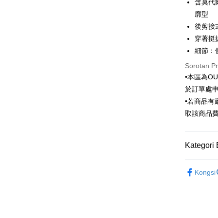
Taiwan 
含莫代
LINE Pay
The 
Hua Na
廓型
Comm
Apple Pay
The Sh
Ban
後剪接
Saving
Bank
穿著挺
JKOPAY
Bank Ca
細節：
Taiw
Easy Walle
Taiwan 
Sorotan P
HSBC Ba
Google Pa
HSBC
•本區為O
Union B
Limi
於訂單處
Yuanta
Pemindah
Unio
•若商品
Bank K
Bank An
取該商品
Yuan
Pilihan 
Syarika
Bank
Taiwan
Bank
新竹物流
Kategori 
Tais
NT$120/pe
Syari
Outlet商品
NT$3,000 
Raku
Kongsi
新竹物流
NT$350/pe
NT$3,500 