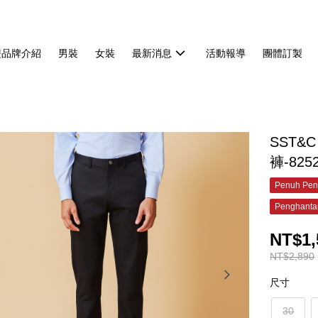
雙品牌介紹
男裝
女裝
最新消息
活動報導
團體訂製
SST
褲-825
Penuh Pen
Penghanta
NT$1,
NT$2,890
尺寸
30