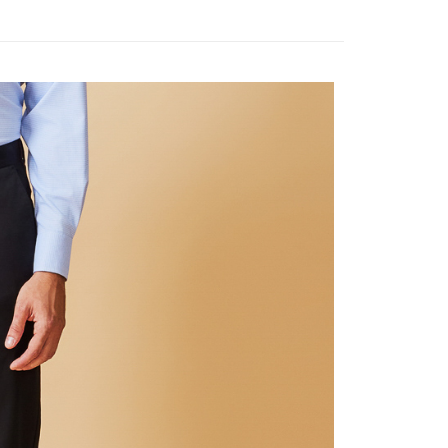
宇迅國際
Kadar Penghantaran