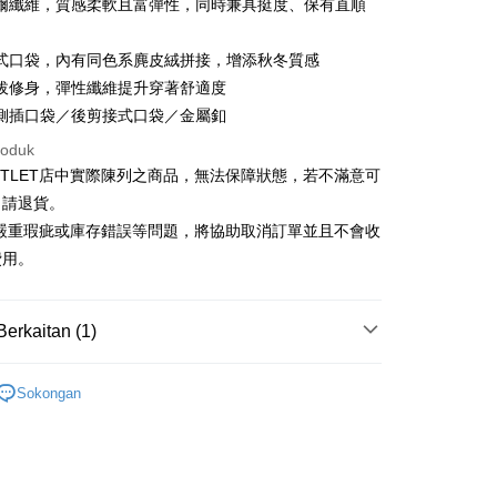
Cooperative Bank
Bank Komersial Pertama
爾纖維，質感柔軟且富彈性，同時兼具挺度、保有直順
Shanghai
Bank Komersial Taipei
n Commercial Bank
Chang Hwa Commercial Bank
ercial & Savings
Fubon
anghai Commercial &
Bank Komersial Taipei Fubon
k
式口袋，內有同色系麂皮絨拼接，增添秋冬質感
s Bank
 Cathay United
Mega International
拔修身，彈性纖維提升穿著舒適度
thay United
Mega International Commercial
Commercial Bank
側插口袋／後剪接式口袋／金屬釦
Bank
an Business Bank
Taichung Commercial
t
Business Bank
Taichung Commercial Bank
roduk
Bank
nk (Taiwan) Limited
Hwatai Bank
y
 Bank (Taiwan)
Hwatai Bank
UTLET店中實際陳列之商品，無法保障狀態，若不滿意可
ank of Taiwan
Far Eastern International Bank
ted
申請退貨。
 Commercial Bank
Bank SinoPac
an ATM
n Bank of Taiwan
Far Eastern International
有嚴重瑕疵或庫存錯誤等問題，將協助取消訂單並且不會收
omersial E.SUN
DBS Bank
Bank
tarabangsa Taishin
Bank CTBC
費用。
ta Commercial Bank
Bank SinoPac
Penghantaran
t Kad Kredit Rakuten
 Komersial E.SUN
DBS Bank
 Antarabangsa
Bank CTBC
宅配
Berkaitan (1)
hin
sanan | Penghantaran percuma untuk pesanan
kat Kad Kredit
Outlet男裝
男裝 長褲
atau lebih
ten Taiwan
Sokongan
離島宅配
sanan | Penghantaran percuma untuk pesanan
atau lebih