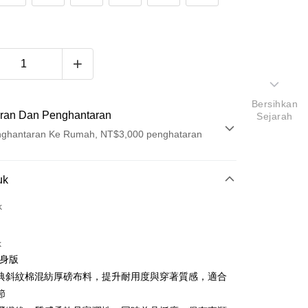
Bersihkan
ran Dan Penghantaran
Sejarah
ghantaran Ke Rumah, NT$3,000 penghataran
Pembayaran
uk
t (Bayaran Penuh)
k
ad Kredit
k
ran pada kadar faedah 0,
NT$530
setiap ansuran
修身版
21 Bank
ran pada kadar faedah 0,
NT$265
setiap
an Cooperative Bank
Bank Komersial Pertama
典斜紋棉混紡厚磅布料，提升耐用度與穿著質感，適合
Nan Commercial
Chang Hwa Commercial
n
21 Bank
節
k
Bank