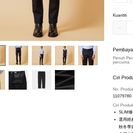
Kuantiti
Pembaya
Penuh Pen
percuma
Kaedah 
Ciri Prod
Kad Kredi
No. Produ
11079780
Ansuran K
Ciri Produ
3 ansu
SLIM
6 ansu
Taiw
選用經
Hua 
ansura
秋冬季
Ban