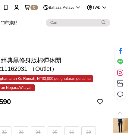
0
Bahasa Melayu
TWD
門市據點
&C 經典黑修身版棉彈休閒
211162031 （Outlet）
ghantaran Ke Rumah, NT$3,000 penghataran percuma
ran Negara/Wilayah
590
32
33
34
35
36
38