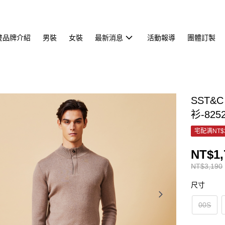
雙品牌介紹
男裝
女裝
最新消息
活動報導
團體訂製
SST
衫-825
宅配满NT$
NT$1,
NT$3,190
尺寸
00S