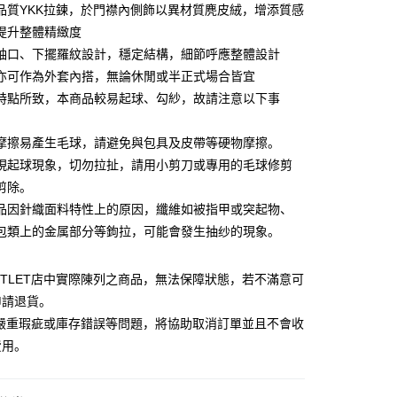
品質YKK拉鍊，於門襟內側飾以異材質麂皮絨，增添質感
台湾）商业银行
华泰商业银行
小企业银行
台中商业银行
业银行
远东国际商业银行
提升整體精緻度
台湾）商业银行
华泰商业银行
业银行
永丰商业银行
袖口、下擺羅紋設計，穩定結構，細節呼應整體設計
业银行
远东国际商业银行
业银行
星展（台湾）商业银行
业银行
永丰商业银行
亦可作為外套內搭，無論休閒或半正式場合皆宜
y
际商业银行
中国信托商业银行
业银行
星展（台湾）商业银行
特點所致，本商品較易起球、勾紗，故請注意以下事
天信用卡公司
际商业银行
中国信托商业银行
天信用卡公司
擦易產生毛球，請避免與包具及皮帶等硬物摩擦。
起球現象，切勿拉扯，請用小剪刀或專用的毛球修剪
剪除。
宅配
因針織面料特性上的原因，纖維如被指甲或突起物、
20，满NT$3,000(含以上)免运费
包類上的金属部分等鉤拉，可能會發生抽纱的現象。
離島宅配
UTLET店中實際陳列之商品，無法保障狀態，若不滿意可
50，满NT$3,500(含以上)免运费
申請退貨。
宇迅國際
查看运费
有嚴重瑕疵或庫存錯誤等問題，將協助取消訂單並且不會收
費用。