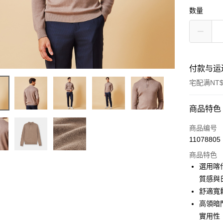
数量
付款与运
宅配满NT$
付款方式
商品特色
信用卡一
商品编号
11078805
信用卡分
商品特色
3期 0
選用喀
6期 0
合作金
質感與
华南商
舒適寬
合作金
LINE Pay
上海商
华南商
高領暗
国泰世
Apple Pay
上海商
實用性
台湾中
国泰世