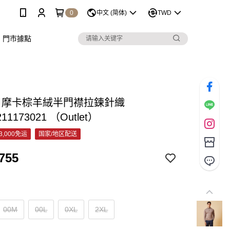
0
中文 (简体)
TWD
門市據點
&C 摩卡棕羊絨半門襟拉鍊針織
211173021 （Outlet）
3,000免运
国家/地区配送
755
00M
00L
0XL
2XL