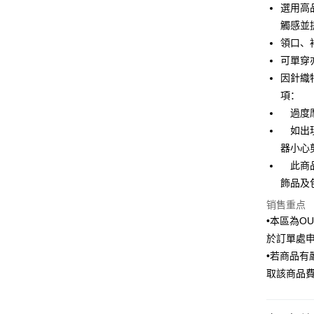
選用高
汇丰（
街口支付
台湾中
联邦商
觸感並
汇丰（
悠遊付
元大商
領口、
联邦商
玉山商
元大商
可單穿
Google Pa
台新国
玉山商
因針織
台湾乐
台新国
ATM付款
項：
台湾乐
過度摩
如出現
运送方式
器小心
新竹物流
此商品
每笔NT$1
飾品及
销售重点
新竹物流
•本區為O
每笔NT$3
於訂單處
LINEX 
•若商品
取該商品