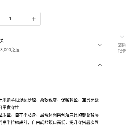
送
清除
3,000免运
纪录
次付款
期付款
利率，每期
NT$585
21家银行
什米爾羊絨混紡紗線，柔軟親膚、保暖輕盈，兼具高級
利率，每期
NT$292
21家银行
库商业银行
第一商业银行
日常實穿性
业银行
彰化商业银行
鬆版型，自在不貼身，展現休閒與俐落兼具的都會輪廓
库商业银行
第一商业银行
业储蓄银行
台北富邦商业银行
业银行
彰化商业银行
門襟半拉鍊設計，自由調節領口高低，提升穿搭層次與
华商业银行
兆丰国际商业银行
业储蓄银行
台北富邦商业银行
小企业银行
台中商业银行
华商业银行
兆丰国际商业银行