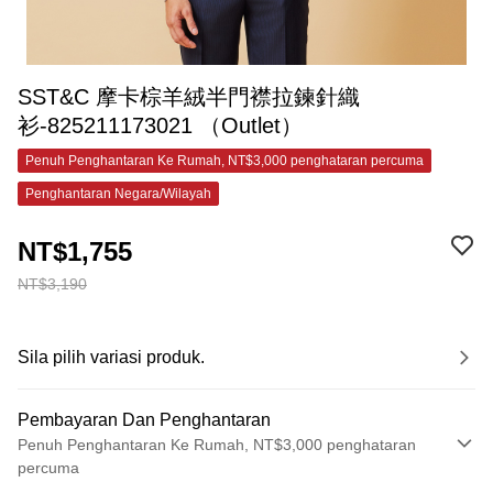
SST&C 摩卡棕羊絨半門襟拉鍊針織
衫-825211173021 （Outlet）
Penuh Penghantaran Ke Rumah, NT$3,000 penghataran percuma
Penghantaran Negara/Wilayah
NT$1,755
NT$3,190
Sila pilih variasi produk.
Pembayaran Dan Penghantaran
Penuh Penghantaran Ke Rumah, NT$3,000 penghataran
percuma