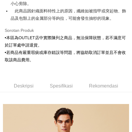
Bank Komersial E.SUN
DBS Bank
小心剪除。
新竹物流宅配
Taiwan
Bank Antarabangsa
Bank CTBC
此商品因針織面料特性上的原因，纖維如被指甲或突起物、飾
NT$120/pesanan | Penghantaran percuma untuk pesanan
Taishin
品及包類上的金属部分等鉤拉，可能會發生抽纱的現象。
NT$3,000 atau lebih
Syarikat Kad Kredit
Rakuten Taiwan
Sorotan Produk
新竹物流離島宅配
•本區為OUTLET店中實際陳列之商品，無法保障狀態，若不滿意可
NT$350/pesanan | Penghantaran percuma untuk pesanan
於訂單處申請退貨。
NT$3,500 atau lebih
•若商品有嚴重瑕疵或庫存錯誤等問題，將協助取消訂單並且不會收
LINEX 宇迅國際
Kadar Penghantaran
取該商品費用。
Deskripsi
Spesifikasi
Rekomendasi