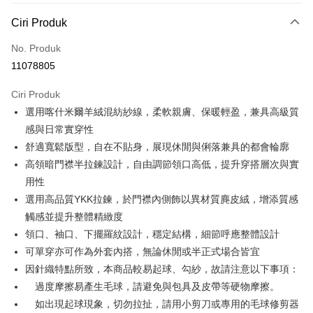
Kaedah Pembayaran
Ciri Produk
Kad Kredit (Bayaran Penuh)
No. Produk
Ansuran Kad Kredit
11078805
3 ansuran pada kadar faedah 0,
NT$585
setiap ansuran
Ciri Produk
21 Bank
6 ansuran pada kadar faedah 0,
NT$292
setiap
Taiwan Cooperative Bank
Bank Komersial Pertama
選用喀什米爾羊絨混紡紗線，柔軟親膚、保暖輕盈，兼具高級質
Hua Nan Commercial
Chang Hwa Commercial
ansuran
21 Bank
Bank
Bank
感與日常實穿性
Taiwan Cooperative Bank
Bank Komersial Pertama
LINE Pay
The Shanghai
Bank Komersial Taipei
舒適寬鬆版型，自在不貼身，展現休閒與俐落兼具的都會輪廓
Hua Nan Commercial Bank
Chang Hwa Commercial Bank
Commercial & Savings
Fubon
高領暗門襟半拉鍊設計，自由調節領口高低，提升穿搭層次與實
Apple Pay
The Shanghai Commercial &
Bank Komersial Taipei Fubon
Bank
Savings Bank
用性
Bank Cathay United
Mega International
JKOPAY
Bank Cathay United
Mega International Commercial
選用高品質YKK拉鍊，於門襟內側飾以異材質麂皮絨，增添質感
Commercial Bank
Bank
觸感並提升整體精緻度
Taiwan Business Bank
Taichung Commercial
Easy Wallet
Taiwan Business Bank
Taichung Commercial Bank
Bank
領口、袖口、下擺羅紋設計，穩定結構，細節呼應整體設計
HSBC Bank (Taiwan) Limited
Hwatai Bank
Google Pay
HSBC Bank (Taiwan)
Hwatai Bank
可單穿亦可作為外套內搭，無論休閒或半正式場合皆宜
Union Bank of Taiwan
Far Eastern International Bank
Limited
因針織特點所致，本商品較易起球、勾紗，故請注意以下事項：
Yuanta Commercial Bank
Bank SinoPac
Pemindahan ATM
Union Bank of Taiwan
Far Eastern International
Bank Komersial E.SUN
DBS Bank
過度摩擦易產生毛球，請避免與包具及皮帶等硬物摩擦。
Bank
Bank Antarabangsa Taishin
Bank CTBC
Pilihan Penghantaran
如出現起球現象，切勿拉扯，請用小剪刀或專用的毛球修剪器
Yuanta Commercial Bank
Bank SinoPac
Syarikat Kad Kredit Rakuten