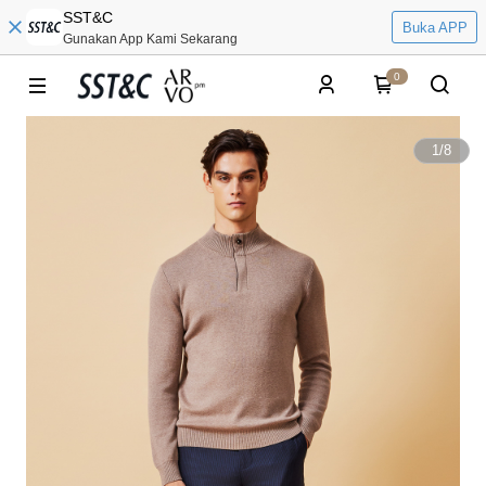
SST&C
Buka APP
Gunakan App Kami Sekarang
0
1
/
8