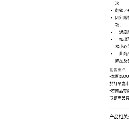
次
汇丰（
街口支付
台湾中
联邦商
翻領／
汇丰（
悠遊付
元大商
因針織
联邦商
玉山商
元大商
項：
Google Pa
台新国
玉山商
過度摩
台湾乐
台新国
ATM付款
如出現
台湾乐
器小心
此商品
运送方式
飾品及
新竹物流
销售重点
每笔NT$1
•本區為O
於訂單處
新竹物流
•若商品
每笔NT$3
取該商品
LINEX 
产品相关分
Outlet商品