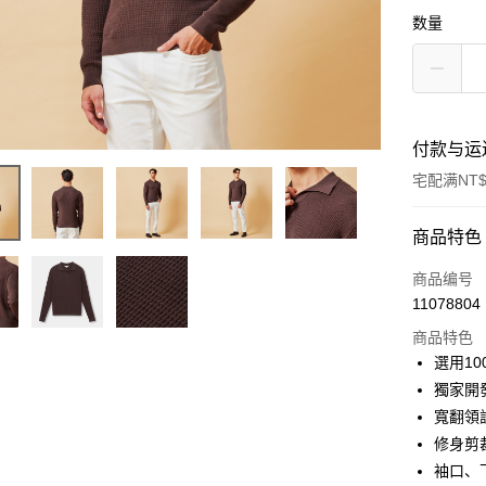
数量
付款与运
宅配满NT$
付款方式
商品特色
信用卡一
商品编号
11078804
信用卡分
商品特色
3期 0
選用1
6期 0
合作金
獨家開
华南商
寬翻領
合作金
LINE Pay
上海商
华南商
修身剪
国泰世
Apple Pay
上海商
袖口、
台湾中
国泰世