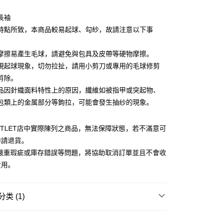
台湾）商业银行
华泰商业银行
小企业银行
台中商业银行
业银行
远东国际商业银行
長袖
台湾）商业银行
华泰商业银行
业银行
永丰商业银行
特點所致，本商品較易起球、勾紗，故請注意以下事
业银行
远东国际商业银行
业银行
星展（台湾）商业银行
业银行
永丰商业银行
y
际商业银行
中国信托商业银行
业银行
星展（台湾）商业银行
擦易產生毛球，請避免與包具及皮帶等硬物摩擦。
天信用卡公司
际商业银行
中国信托商业银行
起球現象，切勿拉扯，請用小剪刀或專用的毛球修剪
天信用卡公司
剪除。
因針織面料特性上的原因，纖維如被指甲或突起物、
包類上的金属部分等鉤拉，可能會發生抽纱的現象。
宅配
20，满NT$3,000(含以上)免运费
UTLET店中實際陳列之商品，無法保障狀態，若不滿意可
申請退貨。
離島宅配
有嚴重瑕疵或庫存錯誤等問題，將協助取消訂單並且不會收
50，满NT$3,500(含以上)免运费
費用。
宇迅國際
查看运费
类 (1)
Outlet男裝
男裝 長袖上衣