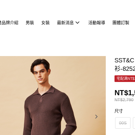
雙品牌介紹
男裝
女裝
最新消息
活動報導
團體訂製
SST
衫-825
宅配满NT$
NT$1,
NT$2,790
尺寸
00S