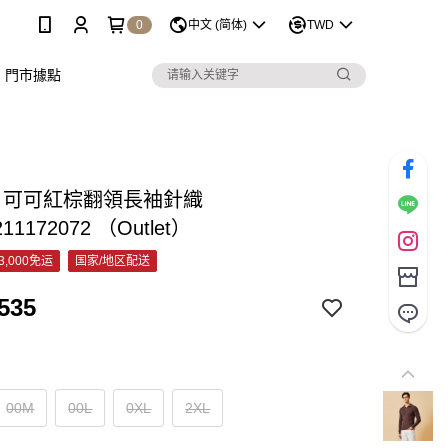
0
中文 (简体)
TWD
門市據點
&C 可可紅棕翻領長袖針織
211172072 （Outlet）
3,000免运
国家/地区配送
535
00M
00L
0XL
2XL