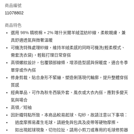
商品編號
信用卡分期付款
11078802
3 期 0 利率 每期
NT$511
21家銀行
商品特色
6 期 0 利率 每期
NT$255
21家銀行
合作金庫商業銀行
第一商業銀行
選用 98% 精梳棉 + 2% 喀什米爾羊絨混紡紗線，柔軟親膚，兼
華南商業銀行
彰化商業銀行
合作金庫商業銀行
第一商業銀行
LINE Pay
具舒適透氣與微奢溫暖
上海商業儲蓄銀行
台北富邦商業銀行
華南商業銀行
彰化商業銀行
國泰世華商業銀行
兆豐國際商業銀行
可機洗特殊處理紗線，維持羊絨柔感的同時可機洗(輕柔模式、
Apple Pay
上海商業儲蓄銀行
台北富邦商業銀行
臺灣中小企業銀行
台中商業銀行
需套洗衣袋)，輕鬆打理日常穿搭
國泰世華商業銀行
兆豐國際商業銀行
匯豐（台灣）商業銀行
華泰商業銀行
街口支付
臺灣中小企業銀行
台中商業銀行
高領螺紋設計，包覆頸部線條，增添造型感與保暖度，適合冬季
聯邦商業銀行
遠東國際商業銀行
匯豐（台灣）商業銀行
華泰商業銀行
單穿或作內搭
悠遊付
元大商業銀行
永豐商業銀行
聯邦商業銀行
遠東國際商業銀行
修身剪裁，貼合身形不緊繃，塑造俐落現代輪廓，提升整體穿搭
玉山商業銀行
星展（台灣）商業銀行
元大商業銀行
永豐商業銀行
Google Pay
質感
台新國際商業銀行
中國信託商業銀行
玉山商業銀行
星展（台灣）商業銀行
台灣樂天信用卡公司
經典單品，可作為秋冬西裝外套、風衣或大衣內搭，應對多變天
台新國際商業銀行
中國信託商業銀行
ATM付款
氣與場合
台灣樂天信用卡公司
高領／短袖
運送方式
因針織特點所致，本商品較易起球、勾紗，故請注意以下事項：
新竹物流宅配
過度摩擦易產生毛球，請避免與包具及皮帶等硬物摩擦。
每筆NT$120，滿NT$3,000(含以上)免運費
如出現起球現象，切勿拉扯，請用小剪刀或專用的毛球修剪器