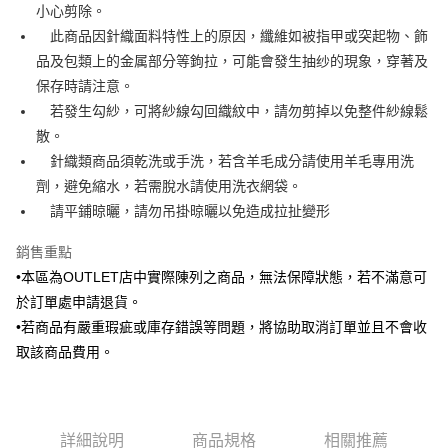
小心剪除。
新竹物流離島宅配
此商品因針織面料特性上的原因，纖維如被指甲或突起物、飾
每筆NT$350，滿NT$3,500(含以上)免運費
品及包類上的金属部分等鉤拉，可能會發生抽纱的現象，穿著及
LINEX 宇迅國際
查看運費
保存時請注意。
若發生勾紗，可將紗線勾回織紋中，請勿剪掉以免整件紗線鬆
散。
針織類商品須乾洗或手洗，若含羊毛成分請使用羊毛專用洗
劑，避免縮水，若需脫水請使用洗衣網袋。
請平鋪晾曬，請勿吊掛晾曬以免造成拉扯變形
銷售重點
•本區為OUTLET店中實際陳列之商品，無法保障狀態，若不滿意可
於訂單處申請退貨。
•若商品有嚴重瑕疵或庫存錯誤等問題，將協助取消訂單並且不會收
取該商品費用。
詳細說明
商品規格
相關推薦