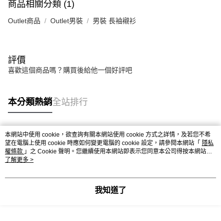
商品相關分類 (1)
Outlet商品
Outlet男裝
男裝 長袖襯衫
評價
喜歡這個商品嗎？購買後給他一個好評吧
本分類熱銷
全站排行
本網站中使用 cookie，欲查詢有關本網站使用 cookie 方式之詳情，及若您不希
熱門標籤
望在電腦上使用 cookie 時應如何變更電腦的 cookie 設定，請參閱本網站「
隱私
權條款
」之 Cookie 聲明。您繼續使用本網站即表示您同意本公司得按本網站使
用條款之 Cookie 聲明使用 cookie。
了解更多 >
我知道了