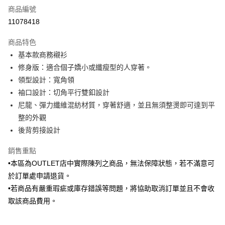
商品編號
信用卡分期付款
11078418
3 期 0 利率 每期
NT$456
21家銀行
商品特色
6 期 0 利率 每期
NT$228
21家銀行
合作金庫商業銀行
第一商業銀行
基本款商務襯衫
華南商業銀行
彰化商業銀行
合作金庫商業銀行
第一商業銀行
LINE Pay
修身版：適合個子嬌小或纖瘦型的人穿著。
上海商業儲蓄銀行
台北富邦商業銀行
華南商業銀行
彰化商業銀行
國泰世華商業銀行
兆豐國際商業銀行
領型設計：寬角領
Apple Pay
上海商業儲蓄銀行
台北富邦商業銀行
臺灣中小企業銀行
台中商業銀行
袖口設計：切角平行雙釦設計
國泰世華商業銀行
兆豐國際商業銀行
匯豐（台灣）商業銀行
華泰商業銀行
街口支付
臺灣中小企業銀行
台中商業銀行
尼龍、彈力纖維混紡材質，穿著舒適，並且無須整燙即可達到平
聯邦商業銀行
遠東國際商業銀行
匯豐（台灣）商業銀行
華泰商業銀行
整的外觀
悠遊付
元大商業銀行
永豐商業銀行
聯邦商業銀行
遠東國際商業銀行
後背剪接設計
玉山商業銀行
星展（台灣）商業銀行
元大商業銀行
永豐商業銀行
Google Pay
台新國際商業銀行
中國信託商業銀行
玉山商業銀行
星展（台灣）商業銀行
銷售重點
台灣樂天信用卡公司
台新國際商業銀行
中國信託商業銀行
ATM付款
•本區為OUTLET店中實際陳列之商品，無法保障狀態，若不滿意可
台灣樂天信用卡公司
於訂單處申請退貨。
運送方式
•若商品有嚴重瑕疵或庫存錯誤等問題，將協助取消訂單並且不會收
新竹物流宅配
取該商品費用。
每筆NT$120，滿NT$3,000(含以上)免運費