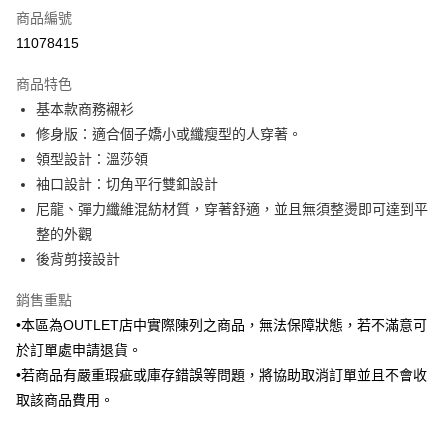
商品編號
信用卡分期付款
11078415
3 期 0 利率 每期
NT$456
21家銀行
商品特色
6 期 0 利率 每期
NT$228
21家銀行
合作金庫商業銀行
第一商業銀行
基本款商務襯衫
華南商業銀行
彰化商業銀行
合作金庫商業銀行
第一商業銀行
LINE Pay
修身版：適合個子嬌小或纖瘦型的人穿著。
上海商業儲蓄銀行
台北富邦商業銀行
華南商業銀行
彰化商業銀行
國泰世華商業銀行
兆豐國際商業銀行
領型設計：溫莎領
Apple Pay
上海商業儲蓄銀行
台北富邦商業銀行
臺灣中小企業銀行
台中商業銀行
袖口設計：切角平行雙釦設計
國泰世華商業銀行
兆豐國際商業銀行
匯豐（台灣）商業銀行
華泰商業銀行
街口支付
臺灣中小企業銀行
台中商業銀行
尼龍、彈力纖維混紡材質，穿著舒適，並且無須整燙即可達到平
聯邦商業銀行
遠東國際商業銀行
匯豐（台灣）商業銀行
華泰商業銀行
整的外觀
悠遊付
元大商業銀行
永豐商業銀行
聯邦商業銀行
遠東國際商業銀行
後背剪接設計
玉山商業銀行
星展（台灣）商業銀行
元大商業銀行
永豐商業銀行
Google Pay
台新國際商業銀行
中國信託商業銀行
玉山商業銀行
星展（台灣）商業銀行
銷售重點
台灣樂天信用卡公司
台新國際商業銀行
中國信託商業銀行
ATM付款
•本區為OUTLET店中實際陳列之商品，無法保障狀態，若不滿意可
台灣樂天信用卡公司
於訂單處申請退貨。
運送方式
•若商品有嚴重瑕疵或庫存錯誤等問題，將協助取消訂單並且不會收
新竹物流宅配
取該商品費用。
每筆NT$120，滿NT$3,000(含以上)免運費