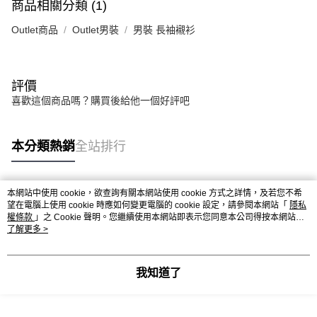
商品相關分類 (1)
Outlet商品
Outlet男裝
男裝 長袖襯衫
評價
喜歡這個商品嗎？購買後給他一個好評吧
本分類熱銷
全站排行
本網站中使用 cookie，欲查詢有關本網站使用 cookie 方式之詳情，及若您不希
熱門標籤
望在電腦上使用 cookie 時應如何變更電腦的 cookie 設定，請參閱本網站「
隱私
權條款
」之 Cookie 聲明。您繼續使用本網站即表示您同意本公司得按本網站使
用條款之 Cookie 聲明使用 cookie。
了解更多 >
我知道了