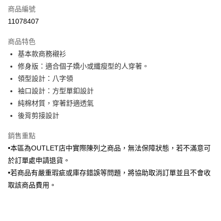
商品編號
信用卡分期付款
11078407
3 期 0 利率 每期
NT$420
21家銀行
商品特色
6 期 0 利率 每期
NT$210
21家銀行
合作金庫商業銀行
第一商業銀行
基本款商務襯衫
華南商業銀行
彰化商業銀行
合作金庫商業銀行
第一商業銀行
LINE Pay
修身版：適合個子嬌小或纖瘦型的人穿著。
上海商業儲蓄銀行
台北富邦商業銀行
華南商業銀行
彰化商業銀行
國泰世華商業銀行
兆豐國際商業銀行
領型設計：八字領
Apple Pay
上海商業儲蓄銀行
台北富邦商業銀行
臺灣中小企業銀行
台中商業銀行
袖口設計：方型單釦設計
國泰世華商業銀行
兆豐國際商業銀行
匯豐（台灣）商業銀行
華泰商業銀行
街口支付
臺灣中小企業銀行
台中商業銀行
純棉材質，穿著舒適透氣
聯邦商業銀行
遠東國際商業銀行
匯豐（台灣）商業銀行
華泰商業銀行
後背剪接設計
悠遊付
元大商業銀行
永豐商業銀行
聯邦商業銀行
遠東國際商業銀行
玉山商業銀行
星展（台灣）商業銀行
元大商業銀行
永豐商業銀行
銷售重點
Google Pay
台新國際商業銀行
中國信託商業銀行
玉山商業銀行
星展（台灣）商業銀行
•本區為OUTLET店中實際陳列之商品，無法保障狀態，若不滿意可
台灣樂天信用卡公司
台新國際商業銀行
中國信託商業銀行
ATM付款
於訂單處申請退貨。
台灣樂天信用卡公司
•若商品有嚴重瑕疵或庫存錯誤等問題，將協助取消訂單並且不會收
運送方式
取該商品費用。
新竹物流宅配
每筆NT$120，滿NT$3,000(含以上)免運費