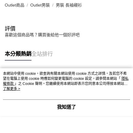
Outlet商品
Outlet男裝
男裝 長袖襯衫
評價
喜歡這個商品嗎？購買後給他一個好評吧
本分類熱銷
全站排行
本網站中使用 cookie，欲查詢有關本網站使用 cookie 方式之詳情，及若您不希
熱門標籤
望在電腦上使用 cookie 時應如何變更電腦的 cookie 設定，請參閱本網站「
隱私
權條款
」之 Cookie 聲明。您繼續使用本網站即表示您同意本公司得按本網站使
用條款之 Cookie 聲明使用 cookie。
了解更多 >
我知道了