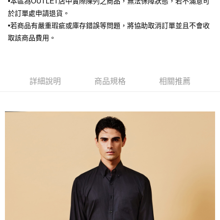
•本區為OUTLET店中實際陳列之商品，無法保障狀態，若不滿意可
新竹物流離島宅配
於訂單處申請退貨。
每筆NT$350，滿NT$3,500(含以上)免運費
•若商品有嚴重瑕疵或庫存錯誤等問題，將協助取消訂單並且不會收
LINEX 宇迅國際
查看運費
取該商品費用。
詳細說明
商品規格
相關推薦