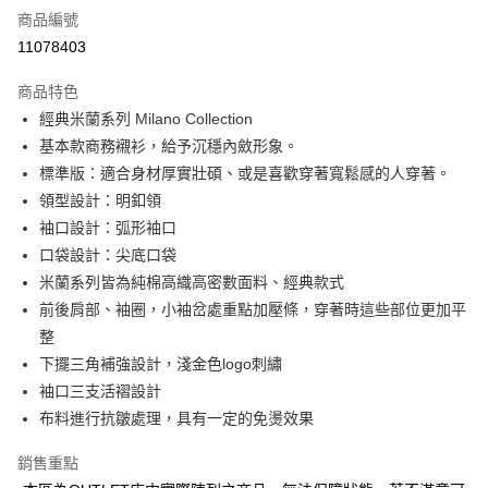
商品編號
信用卡分期付款
11078403
3 期 0 利率 每期
NT$456
21家銀行
商品特色
6 期 0 利率 每期
NT$228
21家銀行
合作金庫商業銀行
第一商業銀行
經典米蘭系列 Milano Collection
華南商業銀行
彰化商業銀行
合作金庫商業銀行
第一商業銀行
LINE Pay
基本款商務襯衫，給予沉穩內斂形象。
上海商業儲蓄銀行
台北富邦商業銀行
華南商業銀行
彰化商業銀行
國泰世華商業銀行
兆豐國際商業銀行
標準版：適合身材厚實壯碩、或是喜歡穿著寬鬆感的人穿著。
Apple Pay
上海商業儲蓄銀行
台北富邦商業銀行
臺灣中小企業銀行
台中商業銀行
領型設計：明釦領
國泰世華商業銀行
兆豐國際商業銀行
匯豐（台灣）商業銀行
華泰商業銀行
街口支付
臺灣中小企業銀行
台中商業銀行
袖口設計：弧形袖口
聯邦商業銀行
遠東國際商業銀行
匯豐（台灣）商業銀行
華泰商業銀行
口袋設計：尖底口袋
悠遊付
元大商業銀行
永豐商業銀行
聯邦商業銀行
遠東國際商業銀行
米蘭系列皆為純棉高織高密數面料、經典款式
玉山商業銀行
星展（台灣）商業銀行
元大商業銀行
永豐商業銀行
Google Pay
前後肩部、袖圈，小袖岔處重點加壓條，穿著時這些部位更加平
台新國際商業銀行
中國信託商業銀行
玉山商業銀行
星展（台灣）商業銀行
台灣樂天信用卡公司
整
台新國際商業銀行
中國信託商業銀行
ATM付款
下擺三角補強設計，淺金色logo刺繡
台灣樂天信用卡公司
袖口三支活褶設計
運送方式
布料進行抗皺處理，具有一定的免燙效果
新竹物流宅配
每筆NT$120，滿NT$3,000(含以上)免運費
銷售重點