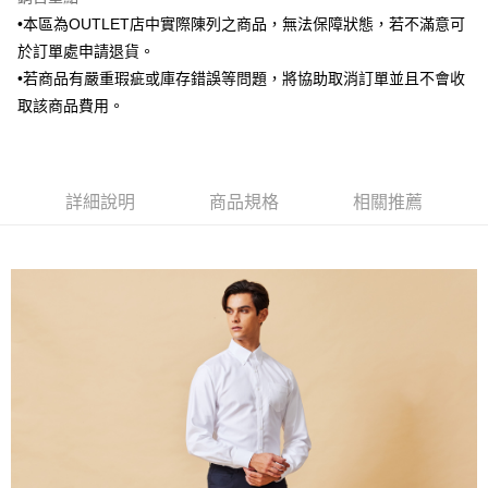
•本區為OUTLET店中實際陳列之商品，無法保障狀態，若不滿意可
新竹物流離島宅配
於訂單處申請退貨。
每筆NT$350，滿NT$3,500(含以上)免運費
•若商品有嚴重瑕疵或庫存錯誤等問題，將協助取消訂單並且不會收
LINEX 宇迅國際
查看運費
取該商品費用。
詳細說明
商品規格
相關推薦