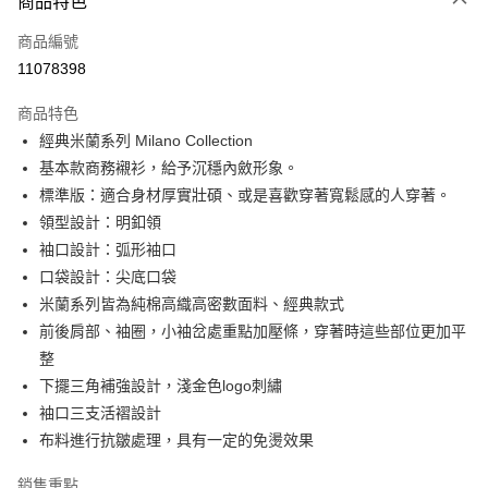
商品特色
信用卡一次付款
商品編號
信用卡分期付款
11078398
3 期 0 利率 每期
NT$493
21家銀行
商品特色
6 期 0 利率 每期
NT$246
21家銀行
合作金庫商業銀行
第一商業銀行
經典米蘭系列 Milano Collection
華南商業銀行
彰化商業銀行
合作金庫商業銀行
第一商業銀行
LINE Pay
基本款商務襯衫，給予沉穩內斂形象。
上海商業儲蓄銀行
台北富邦商業銀行
華南商業銀行
彰化商業銀行
國泰世華商業銀行
兆豐國際商業銀行
標準版：適合身材厚實壯碩、或是喜歡穿著寬鬆感的人穿著。
Apple Pay
上海商業儲蓄銀行
台北富邦商業銀行
臺灣中小企業銀行
台中商業銀行
領型設計：明釦領
國泰世華商業銀行
兆豐國際商業銀行
匯豐（台灣）商業銀行
華泰商業銀行
街口支付
臺灣中小企業銀行
台中商業銀行
袖口設計：弧形袖口
聯邦商業銀行
遠東國際商業銀行
匯豐（台灣）商業銀行
華泰商業銀行
口袋設計：尖底口袋
悠遊付
元大商業銀行
永豐商業銀行
聯邦商業銀行
遠東國際商業銀行
米蘭系列皆為純棉高織高密數面料、經典款式
玉山商業銀行
星展（台灣）商業銀行
元大商業銀行
永豐商業銀行
Google Pay
前後肩部、袖圈，小袖岔處重點加壓條，穿著時這些部位更加平
台新國際商業銀行
中國信託商業銀行
玉山商業銀行
星展（台灣）商業銀行
台灣樂天信用卡公司
整
台新國際商業銀行
中國信託商業銀行
ATM付款
下擺三角補強設計，淺金色logo刺繡
台灣樂天信用卡公司
袖口三支活褶設計
運送方式
布料進行抗皺處理，具有一定的免燙效果
新竹物流宅配
每筆NT$120，滿NT$3,000(含以上)免運費
銷售重點