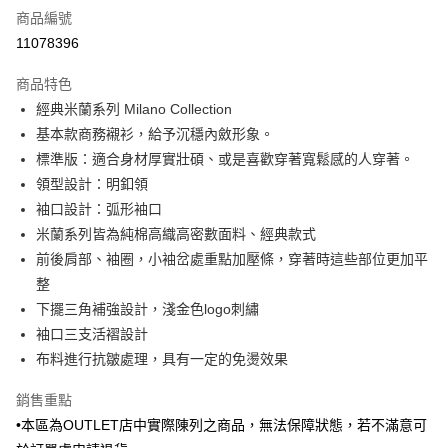
商品編號
信用卡分期付款
11078396
3 期 0 利率 每期
NT$456
21家銀行
商品特色
6 期 0 利率 每期
NT$228
21家銀行
合作金庫商業銀行
第一商業銀行
經典米蘭系列 Milano Collection
華南商業銀行
彰化商業銀行
合作金庫商業銀行
第一商業銀行
LINE Pay
基本款商務襯衫，給予沉穩內斂形象。
上海商業儲蓄銀行
台北富邦商業銀行
華南商業銀行
彰化商業銀行
國泰世華商業銀行
兆豐國際商業銀行
標準版：適合身材厚實壯碩、或是喜歡穿著寬鬆感的人穿著。
Apple Pay
上海商業儲蓄銀行
台北富邦商業銀行
臺灣中小企業銀行
台中商業銀行
領型設計：明釦領
國泰世華商業銀行
兆豐國際商業銀行
匯豐（台灣）商業銀行
華泰商業銀行
街口支付
臺灣中小企業銀行
台中商業銀行
袖口設計：弧形袖口
聯邦商業銀行
遠東國際商業銀行
匯豐（台灣）商業銀行
華泰商業銀行
米蘭系列皆為純棉高織高密數面料、經典款式
悠遊付
元大商業銀行
永豐商業銀行
聯邦商業銀行
遠東國際商業銀行
前後肩部、袖圈，小袖岔處重點加壓條，穿著時這些部位更加平
玉山商業銀行
星展（台灣）商業銀行
元大商業銀行
永豐商業銀行
Google Pay
整
台新國際商業銀行
中國信託商業銀行
玉山商業銀行
星展（台灣）商業銀行
台灣樂天信用卡公司
下擺三角補強設計，淺金色logo刺繡
台新國際商業銀行
中國信託商業銀行
ATM付款
袖口三支活褶設計
台灣樂天信用卡公司
布料進行抗皺處理，具有一定的免燙效果
運送方式
新竹物流宅配
銷售重點
每筆NT$120，滿NT$3,000(含以上)免運費
•本區為OUTLET店中實際陳列之商品，無法保障狀態，若不滿意可