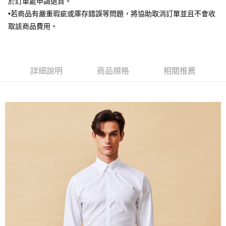
於訂單處申請退貨。
新竹物流離島宅配
•若商品有嚴重瑕疵或庫存錯誤等問題，將協助取消訂單並且不會收
每筆NT$350，滿NT$3,500(含以上)免運費
取該商品費用。
LINEX 宇迅國際
查看運費
詳細說明
商品規格
相關推薦