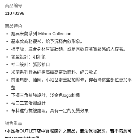
商品编号
信用卡分期付款
11078396
3期 0利率，每期
NT$456
21家银行
商品特色
6期 0利率，每期
NT$228
21家银行
合作金库商业银行
第一商业银行
經典米蘭系列 Milano Collection
华南商业银行
彰化商业银行
合作金库商业银行
第一商业银行
LINE Pay
基本款商務襯衫，給予沉穩內斂形象。
上海商业储蓄银行
台北富邦商业银行
华南商业银行
彰化商业银行
国泰世华商业银行
兆丰国际商业银行
標準版：適合身材厚實壯碩、或是喜歡穿著寬鬆感的人穿著。
Apple Pay
上海商业储蓄银行
台北富邦商业银行
台湾中小企业银行
台中商业银行
領型設計：明釦領
国泰世华商业银行
兆丰国际商业银行
汇丰（台湾）商业银行
华泰商业银行
街口支付
台湾中小企业银行
台中商业银行
袖口設計：弧形袖口
联邦商业银行
远东国际商业银行
汇丰（台湾）商业银行
华泰商业银行
米蘭系列皆為純棉高織高密數面料、經典款式
悠遊付
元大商业银行
永丰商业银行
联邦商业银行
远东国际商业银行
前後肩部、袖圈，小袖岔處重點加壓條，穿著時這些部位更加平
玉山商业银行
星展（台湾）商业银行
元大商业银行
永丰商业银行
Google Pay
整
台新国际商业银行
中国信托商业银行
玉山商业银行
星展（台湾）商业银行
台湾乐天信用卡公司
下擺三角補強設計，淺金色logo刺繡
台新国际商业银行
中国信托商业银行
ATM付款
袖口三支活褶設計
台湾乐天信用卡公司
布料進行抗皺處理，具有一定的免燙效果
运送方式
新竹物流宅配
销售重点
每笔NT$120，满NT$3,000(含以上)免运费
•本區為OUTLET店中實際陳列之商品，無法保障狀態，若不滿意可