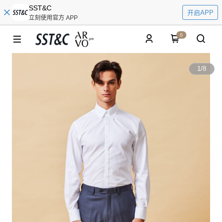
SST&C
开启APP
立刻使用官方 APP
0
1
/
8