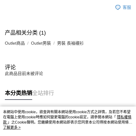
客服
产品相关分类 (1)
Outlet商品
Outlet男裝
男裝 長袖襯衫
评论
此商品目前未被评论
本分类热销
全站排行
本網站中使用cookie，欲查詢有關本網站使用cookie方式之詳情，及若您不希望
热门标签
在電腦上使用cookie時應如何變更電腦的cookie設定，請參閱本網站「
隱私權條
款
」之Cookie聲明。您繼續使用本網站即表示您同意本公司得按本網站使用條款
之Cookie聲明使用cookie。
了解更多 >