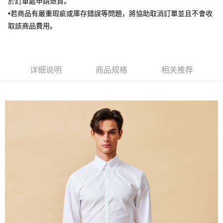
於訂單處申請退貨。
新竹物流離島宅配
•若商品有嚴重瑕疵或庫存錯誤等問題，將協助取消訂單並且不會收
每笔NT$350，满NT$3,500(含以上)免运费
取該商品費用。
LINEX 宇迅國際
查看运费
详细说明
商品规格
相关推荐