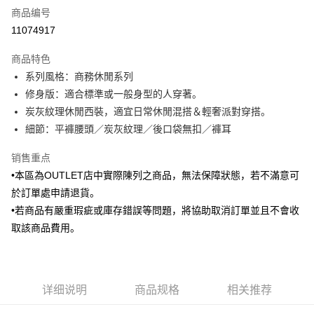
商品编号
信用卡分期付款
11074917
3期 0利率，每期
NT$583
21家银行
商品特色
6期 0利率，每期
NT$291
21家银行
合作金库商业银行
第一商业银行
系列風格：商務休閒系列
华南商业银行
彰化商业银行
合作金库商业银行
第一商业银行
LINE Pay
修身版：適合標準或一般身型的人穿著。
上海商业储蓄银行
台北富邦商业银行
华南商业银行
彰化商业银行
国泰世华商业银行
兆丰国际商业银行
炭灰紋理休閒西裝，適宜日常休閒混搭＆輕奢派對穿搭。
Apple Pay
上海商业储蓄银行
台北富邦商业银行
台湾中小企业银行
台中商业银行
細節：平褲腰頭／炭灰紋理／後口袋無扣／褲耳
国泰世华商业银行
兆丰国际商业银行
汇丰（台湾）商业银行
华泰商业银行
街口支付
台湾中小企业银行
台中商业银行
联邦商业银行
远东国际商业银行
销售重点
汇丰（台湾）商业银行
华泰商业银行
悠遊付
元大商业银行
永丰商业银行
•本區為OUTLET店中實際陳列之商品，無法保障狀態，若不滿意可
联邦商业银行
远东国际商业银行
玉山商业银行
星展（台湾）商业银行
元大商业银行
永丰商业银行
於訂單處申請退貨。
Google Pay
台新国际商业银行
中国信托商业银行
玉山商业银行
星展（台湾）商业银行
•若商品有嚴重瑕疵或庫存錯誤等問題，將協助取消訂單並且不會收
台湾乐天信用卡公司
台新国际商业银行
中国信托商业银行
ATM付款
取該商品費用。
台湾乐天信用卡公司
运送方式
新竹物流宅配
详细说明
商品规格
相关推荐
每笔NT$120，满NT$3,000(含以上)免运费