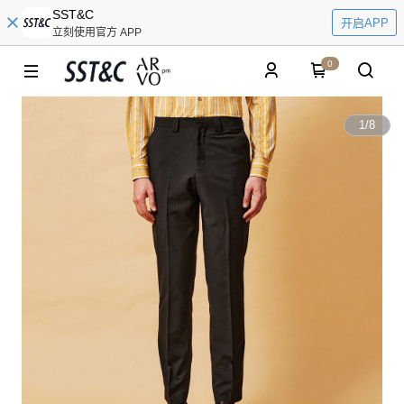
SST&C
开启APP
立刻使用官方 APP
0
1
/
8