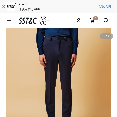
SST&C
開啟APP
立刻使用官方APP
0
1
/
8