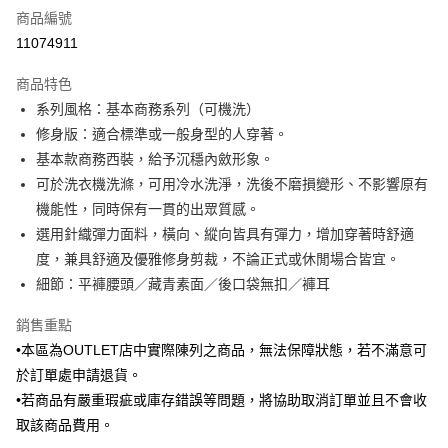
商品編號
信用卡分期付款
11074911
3 期 0 利率 每期
NT$583
21家銀行
商品特色
6 期 0 利率 每期
NT$291
21家銀行
合作金庫商業銀行
第一商業銀行
系列風格：基本商務系列（可機洗）
華南商業銀行
彰化商業銀行
合作金庫商業銀行
第一商業銀行
LINE Pay
修身版：適合標準或一般身型的人穿著。
上海商業儲蓄銀行
台北富邦商業銀行
華南商業銀行
彰化商業銀行
國泰世華商業銀行
兆豐國際商業銀行
基本款商務西裝，給予沉穩內斂形象。
Apple Pay
上海商業儲蓄銀行
台北富邦商業銀行
臺灣中小企業銀行
台中商業銀行
可於洗衣機洗滌，可用冷水洗淨，洗後不磨損變形、不影響原有
國泰世華商業銀行
兆豐國際商業銀行
匯豐（台灣）商業銀行
華泰商業銀行
街口支付
臺灣中小企業銀行
台中商業銀行
機能性，同時保有一貫的出眾質感。
聯邦商業銀行
遠東國際商業銀行
匯豐（台灣）商業銀行
華泰商業銀行
選用針織彈力面料，橫向、縱向皆具有彈力，增加穿著時舒適
悠遊付
元大商業銀行
永豐商業銀行
聯邦商業銀行
遠東國際商業銀行
度，兼具舒適及優雅修身剪裁，不論正式或休閒場合皆宜。
玉山商業銀行
星展（台灣）商業銀行
元大商業銀行
永豐商業銀行
Google Pay
細節：平褲腰頭／藏青素面／後口袋無扣／褲耳
台新國際商業銀行
中國信託商業銀行
玉山商業銀行
星展（台灣）商業銀行
台灣樂天信用卡公司
台新國際商業銀行
中國信託商業銀行
ATM付款
銷售重點
台灣樂天信用卡公司
•本區為OUTLET店中實際陳列之商品，無法保障狀態，若不滿意可
運送方式
於訂單處申請退貨。
新竹物流宅配
•若商品有嚴重瑕疵或庫存錯誤等問題，將協助取消訂單並且不會收
每筆NT$120，滿NT$3,000(含以上)免運費
取該商品費用。