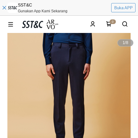
SST&C
Buka APP
Gunakan App Kami Sekarang
0
1
/
8