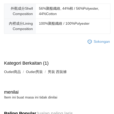
外觀成分Shell
56%聚酯纖維, 44%棉 / 56%Polyester,
Composition
44%Cotton
內裡成分Lining
100%聚酯纖維 / 100%Polyester
Composition
Sokongan
Kategori Berkaitan (1)
Outlet商品
Outlet男裝
男裝 西裝褲
menilai
Item ini buat masa ini tidak dinilai
Paling Popular
Jualan paling laris