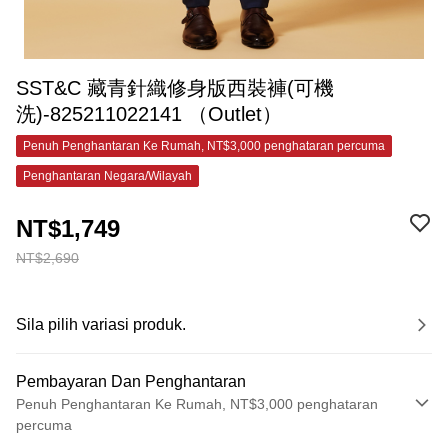
SST&C 藏青針織修身版西裝褲(可機
洗)-825211022141 （Outlet）
Penuh Penghantaran Ke Rumah, NT$3,000 penghataran percuma
Penghantaran Negara/Wilayah
NT$1,749
NT$2,690
Sila pilih variasi produk.
Pembayaran Dan Penghantaran
Penuh Penghantaran Ke Rumah, NT$3,000 penghataran
percuma