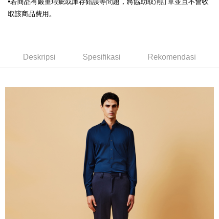
•若商品有嚴重瑕疵或庫存錯誤等問題，將協助取消訂單並且不會收
Bank Komersial E.SUN
DBS Bank
新竹物流宅配
Taiwan
取該商品費用。
Bank Antarabangsa
Bank CTBC
NT$120/pesanan | Penghantaran percuma untuk pesanan
Taishin
NT$3,000 atau lebih
Syarikat Kad Kredit
Rakuten Taiwan
新竹物流離島宅配
Deskripsi
Spesifikasi
Rekomendasi
NT$350/pesanan | Penghantaran percuma untuk pesanan
NT$3,500 atau lebih
LINEX 宇迅國際
Kadar Penghantaran