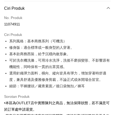
Kaedah Pembayaran
Ciri Produk
Kad Kredit (Bayaran Penuh)
No. Produk
Ansuran Kad Kredit
11074911
3 ansuran pada kadar faedah 0,
NT$583
setiap ansuran
Ciri Produk
21 Bank
6 ansuran pada kadar faedah 0,
NT$291
setiap
Taiwan Cooperative Bank
Bank Komersial Pertama
系列風格：基本商務系列（可機洗）
Hua Nan Commercial
Chang Hwa Commercial
ansuran
21 Bank
Bank
Bank
修身版：適合標準或一般身型的人穿著。
Taiwan Cooperative Bank
Bank Komersial Pertama
LINE Pay
The Shanghai
Bank Komersial Taipei
基本款商務西裝，給予沉穩內斂形象。
Hua Nan Commercial Bank
Chang Hwa Commercial Bank
Commercial & Savings
Fubon
可於洗衣機洗滌，可用冷水洗淨，洗後不磨損變形、不影響原有
Apple Pay
The Shanghai Commercial &
Bank Komersial Taipei Fubon
Bank
Savings Bank
機能性，同時保有一貫的出眾質感。
Bank Cathay United
Mega International
JKOPAY
Bank Cathay United
Mega International Commercial
選用針織彈力面料，橫向、縱向皆具有彈力，增加穿著時舒適
Commercial Bank
Bank
度，兼具舒適及優雅修身剪裁，不論正式或休閒場合皆宜。
Taiwan Business Bank
Taichung Commercial
Easy Wallet
Taiwan Business Bank
Taichung Commercial Bank
Bank
細節：平褲腰頭／藏青素面／後口袋無扣／褲耳
HSBC Bank (Taiwan) Limited
Hwatai Bank
Google Pay
HSBC Bank (Taiwan)
Hwatai Bank
Union Bank of Taiwan
Far Eastern International Bank
Limited
Sorotan Produk
Yuanta Commercial Bank
Bank SinoPac
Pemindahan ATM
Union Bank of Taiwan
Far Eastern International
•本區為OUTLET店中實際陳列之商品，無法保障狀態，若不滿意可
Bank Komersial E.SUN
DBS Bank
Bank
於訂單處申請退貨。
Bank Antarabangsa Taishin
Bank CTBC
Pilihan Penghantaran
Yuanta Commercial Bank
Bank SinoPac
Syarikat Kad Kredit Rakuten