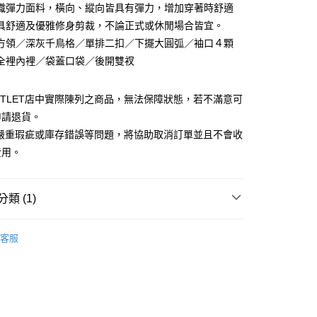
織彈力面料，橫向、縱向皆具有彈力，增加穿著時舒適
台灣）商業銀行
華泰商業銀行
小企業銀行
台中商業銀行
業銀行
遠東國際商業銀行
具舒適及優雅修身剪裁，不論正式或休閒場合皆宜。
台灣）商業銀行
華泰商業銀行
業銀行
永豐商業銀行
方領／深灰千鳥格／單排二扣／下擺大圓弧／袖口４顆
業銀行
遠東國際商業銀行
業銀行
星展（台灣）商業銀行
業銀行
永豐商業銀行
全裡內裡／袋蓋口袋／後開雙衩
y
際商業銀行
中國信託商業銀行
業銀行
星展（台灣）商業銀行
天信用卡公司
際商業銀行
中國信託商業銀行
UTLET店中實際陳列之商品，無法保障狀態，若不滿意可
天信用卡公司
申請退貨。
有嚴重瑕疵或庫存錯誤等問題，將協助取消訂單並且不會收
費用。
宅配
20，滿NT$3,000(含以上)免運費
類 (1)
離島宅配
Outlet男裝
男裝 西裝外套
50，滿NT$3,500(含以上)免運費
客服
宇迅國際
查看運費