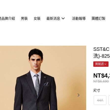
雙品牌介紹
男裝
女裝
最新消息
活動報導
團體訂製
SST
洗)-825
買就送
NT$4,
NT$6,690
尺寸
44A