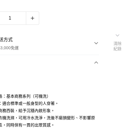
送方式
清除
3,000免運
紀錄
次付款
期付款
0 利率 每期
NT$1,449
21家銀行
格：基本商務系列（可機洗）
0 利率 每期
NT$724
21家銀行
庫商業銀行
第一商業銀行
：適合標準或一般身型的人穿著。
業銀行
彰化商業銀行
商務西裝，給予沉穩內斂形象。
庫商業銀行
第一商業銀行
業儲蓄銀行
台北富邦商業銀行
業銀行
彰化商業銀行
衣機洗滌，可用冷水洗淨，洗後不磨損變形、不影響原
華商業銀行
兆豐國際商業銀行
業儲蓄銀行
台北富邦商業銀行
性，同時保有一貫的出眾質感。
小企業銀行
台中商業銀行
華商業銀行
兆豐國際商業銀行