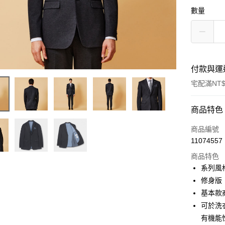
數量
付款與運
宅配滿NT$
付款方式
商品特色
信用卡一
商品編號
11074557
信用卡分
商品特色
3 期 
系列風
6 期 
合作金
修身版
華南商
基本款
合作金
LINE Pay
上海商
華南商
可於洗
國泰世
Apple Pay
上海商
有機能
臺灣中
國泰世