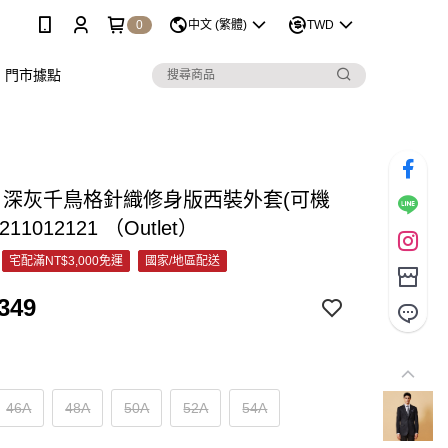
0
中文 (繁體)
TWD
門市據點
&C 深灰千鳥格針織修身版西裝外套(可機
211012121 （Outlet）
宅配滿NT$3,000免運
國家/地區配送
349
46A
48A
50A
52A
54A