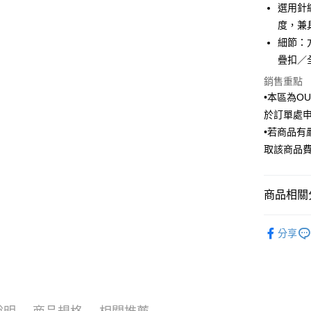
選用針
匯豐（
街口支付
臺灣中
聯邦商
度，兼
匯豐（
悠遊付
元大商
細節：
聯邦商
玉山商
元大商
疊扣／
Google Pa
台新國
玉山商
銷售重點
台灣樂
台新國
ATM付款
•本區為O
台灣樂
於訂單處
•若商品
運送方式
取該商品
新竹物流
每筆NT$1
商品相關分
新竹物流
Outlet商品
每筆NT$3
分享
LINEX 