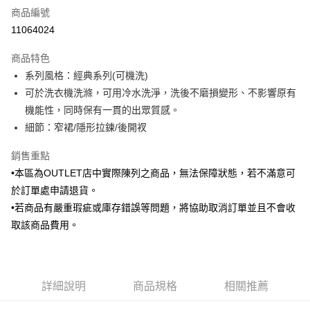
商品編號
信用卡分期付款
11064024
3 期 0 利率 每期
NT$583
21家銀行
商品特色
6 期 0 利率 每期
NT$291
21家銀行
合作金庫商業銀行
第一商業銀行
系列風格：經典系列(可機洗)
華南商業銀行
彰化商業銀行
合作金庫商業銀行
第一商業銀行
LINE Pay
可於洗衣機洗滌，可用冷水洗淨，洗後不磨損變形、不影響原有
上海商業儲蓄銀行
台北富邦商業銀行
華南商業銀行
彰化商業銀行
國泰世華商業銀行
兆豐國際商業銀行
機能性，同時保有一貫的出眾質感。
Apple Pay
上海商業儲蓄銀行
台北富邦商業銀行
臺灣中小企業銀行
台中商業銀行
細節：窄裙/隱形拉鍊/後開衩
國泰世華商業銀行
兆豐國際商業銀行
匯豐（台灣）商業銀行
華泰商業銀行
街口支付
臺灣中小企業銀行
台中商業銀行
聯邦商業銀行
遠東國際商業銀行
銷售重點
匯豐（台灣）商業銀行
華泰商業銀行
悠遊付
元大商業銀行
永豐商業銀行
•本區為OUTLET店中實際陳列之商品，無法保障狀態，若不滿意可
聯邦商業銀行
遠東國際商業銀行
玉山商業銀行
星展（台灣）商業銀行
元大商業銀行
永豐商業銀行
於訂單處申請退貨。
Google Pay
台新國際商業銀行
中國信託商業銀行
玉山商業銀行
星展（台灣）商業銀行
•若商品有嚴重瑕疵或庫存錯誤等問題，將協助取消訂單並且不會收
台灣樂天信用卡公司
台新國際商業銀行
中國信託商業銀行
ATM付款
取該商品費用。
台灣樂天信用卡公司
運送方式
新竹物流宅配
詳細說明
商品規格
相關推薦
每筆NT$120，滿NT$3,000(含以上)免運費