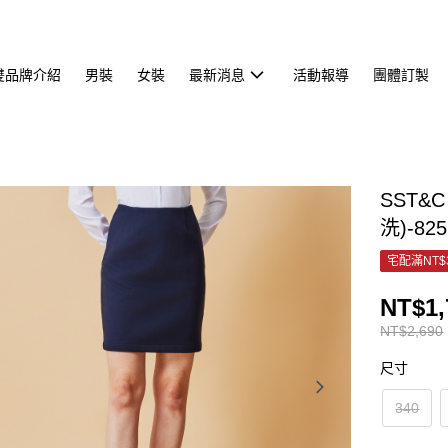
雙品牌介紹
男裝
女裝
最新消息
活動報導
團體訂製
SST&
洗)-825
宅配滿NT$
NT$1,
NT$2,690
尺寸
340