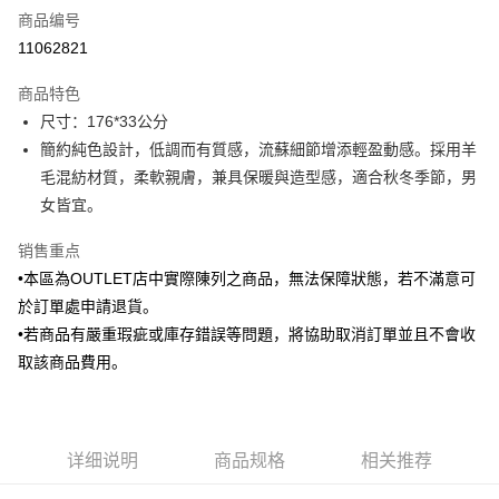
商品编号
信用卡分期付款
11062821
3期 0利率，每期
NT$273
21家银行
商品特色
6期 0利率，每期
NT$136
21家银行
合作金库商业银行
第一商业银行
尺寸：176*33公分
华南商业银行
彰化商业银行
合作金库商业银行
第一商业银行
LINE Pay
簡約純色設計，低調而有質感，流蘇細節增添輕盈動感。採用羊
上海商业储蓄银行
台北富邦商业银行
华南商业银行
彰化商业银行
国泰世华商业银行
兆丰国际商业银行
毛混紡材質，柔軟親膚，兼具保暖與造型感，適合秋冬季節，男
Apple Pay
上海商业储蓄银行
台北富邦商业银行
台湾中小企业银行
台中商业银行
女皆宜。
国泰世华商业银行
兆丰国际商业银行
汇丰（台湾）商业银行
华泰商业银行
街口支付
台湾中小企业银行
台中商业银行
联邦商业银行
远东国际商业银行
销售重点
汇丰（台湾）商业银行
华泰商业银行
悠遊付
元大商业银行
永丰商业银行
•本區為OUTLET店中實際陳列之商品，無法保障狀態，若不滿意可
联邦商业银行
远东国际商业银行
玉山商业银行
星展（台湾）商业银行
元大商业银行
永丰商业银行
於訂單處申請退貨。
Google Pay
台新国际商业银行
中国信托商业银行
玉山商业银行
星展（台湾）商业银行
•若商品有嚴重瑕疵或庫存錯誤等問題，將協助取消訂單並且不會收
台湾乐天信用卡公司
台新国际商业银行
中国信托商业银行
ATM付款
取該商品費用。
台湾乐天信用卡公司
运送方式
新竹物流宅配
详细说明
商品规格
相关推荐
每笔NT$120，满NT$3,000(含以上)免运费