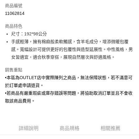
商品編號
信用卡分期付款
11062814
3 期 0 利率 每期
NT$236
21家銀行
商品特色
6 期 0 利率 每期
NT$118
21家銀行
合作金庫商業銀行
第一商業銀行
尺寸：192*98公分
華南商業銀行
彰化商業銀行
合作金庫商業銀行
第一商業銀行
LINE Pay
手感輕薄，擁有棉麻般柔軟觸感，含羊毛成分，增添微暖包覆
上海商業儲蓄銀行
台北富邦商業銀行
華南商業銀行
彰化商業銀行
國泰世華商業銀行
兆豐國際商業銀行
感。寬幅設計可提供更好的包覆性與造型延展性。中性風格，男
Apple Pay
上海商業儲蓄銀行
台北富邦商業銀行
臺灣中小企業銀行
台中商業銀行
女皆適宜，適合秋季穿搭，展現自然層次與舒適風格。
國泰世華商業銀行
兆豐國際商業銀行
匯豐（台灣）商業銀行
華泰商業銀行
街口支付
臺灣中小企業銀行
台中商業銀行
聯邦商業銀行
遠東國際商業銀行
銷售重點
匯豐（台灣）商業銀行
華泰商業銀行
悠遊付
元大商業銀行
永豐商業銀行
•本區為OUTLET店中實際陳列之商品，無法保障狀態，若不滿意可
聯邦商業銀行
遠東國際商業銀行
玉山商業銀行
星展（台灣）商業銀行
元大商業銀行
永豐商業銀行
於訂單處申請退貨。
Google Pay
台新國際商業銀行
中國信託商業銀行
玉山商業銀行
星展（台灣）商業銀行
•若商品有嚴重瑕疵或庫存錯誤等問題，將協助取消訂單並且不會收
台灣樂天信用卡公司
台新國際商業銀行
中國信託商業銀行
ATM付款
取該商品費用。
台灣樂天信用卡公司
運送方式
新竹物流宅配
詳細說明
商品規格
相關推薦
每筆NT$120，滿NT$3,000(含以上)免運費