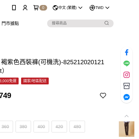
0
中文 (繁體)
TWD
門市據點
 褐紫色西裝褲(可機洗)-825212020121
et）
3,000免運
國家/地區配送
749
360
380
400
420
480