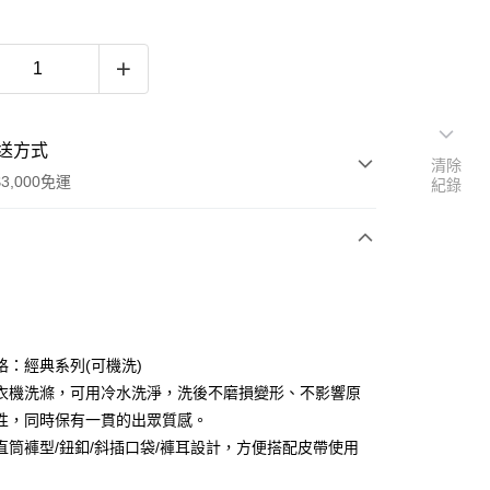
送方式
清除
3,000免運
紀錄
次付款
期付款
0 利率 每期
NT$583
21家銀行
格：經典系列(可機洗)
0 利率 每期
NT$291
21家銀行
庫商業銀行
第一商業銀行
衣機洗滌，可用冷水洗淨，洗後不磨損變形、不影響原
業銀行
彰化商業銀行
性，同時保有一貫的出眾質感。
庫商業銀行
第一商業銀行
業儲蓄銀行
台北富邦商業銀行
業銀行
彰化商業銀行
直筒褲型/鈕釦/斜插口袋/褲耳設計，方便搭配皮帶使用
華商業銀行
兆豐國際商業銀行
業儲蓄銀行
台北富邦商業銀行
小企業銀行
台中商業銀行
華商業銀行
兆豐國際商業銀行