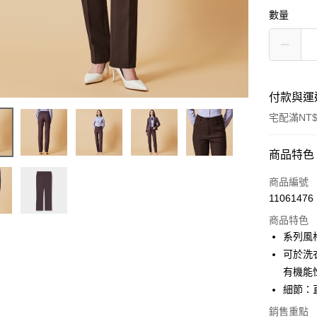
數量
付款與運
宅配滿NT$
付款方式
商品特色
信用卡一
商品編號
11061476
信用卡分
商品特色
3 期 
系列風
6 期 
合作金
可於洗
華南商
有機能
合作金
LINE Pay
上海商
華南商
細節：
國泰世
Apple Pay
上海商
銷售重點
臺灣中
國泰世