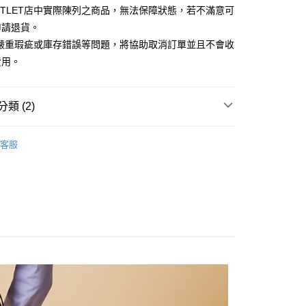
台灣）商業銀行
華泰商業銀行
UTLET店中實際陳列之商品，無法保障狀態，若不滿意可
小企業銀行
台中商業銀行
業銀行
遠東國際商業銀行
申請退貨。
台灣）商業銀行
華泰商業銀行
業銀行
永豐商業銀行
業銀行
遠東國際商業銀行
有嚴重瑕疵或庫存錯誤等問題，將協助取消訂單並且不會收
業銀行
星展（台灣）商業銀行
業銀行
永豐商業銀行
y
費用。
際商業銀行
中國信託商業銀行
業銀行
星展（台灣）商業銀行
天信用卡公司
際商業銀行
中國信託商業銀行
天信用卡公司
類 (2)
Outlet女裝
女裝 西裝褲
客服
Outlet女裝可機洗系列
宅配
20，滿NT$3,000(含以上)免運費
離島宅配
50，滿NT$3,500(含以上)免運費
宇迅國際
查看運費