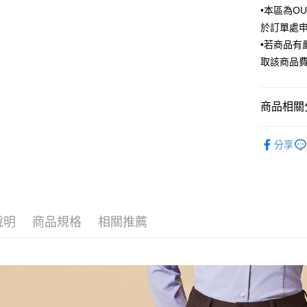
匯豐（
•本區為O
街口支付
臺灣中
聯邦商
於訂單處
匯豐（
悠遊付
元大商
聯邦商
•若商品
玉山商
元大商
Google Pa
取該商品
台新國
玉山商
台灣樂
台新國
ATM付款
台灣樂
商品相關分
運送方式
Outlet商品
分享
Outlet商品
新竹物流
每筆NT$1
新竹物流
每筆NT$3
說明
商品規格
相關推薦
LINEX 