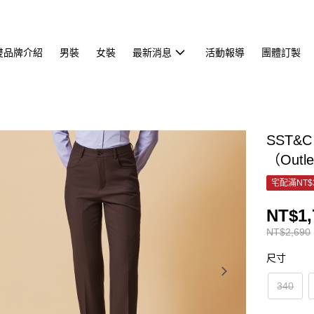
雙品牌介紹
男裝
女裝
最新消息
活動報導
團體訂製
SST&C
（Outl
宅配滿NT$
NT$1,
NT$2,690
尺寸
340