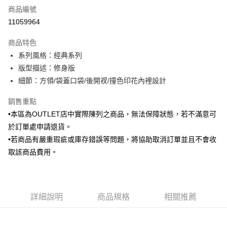
商品編號
信用卡分期付款
11059964
3 期 0 利率 每期
NT$1,298
21家銀行
商品特色
6 期 0 利率 每期
NT$649
21家銀行
合作金庫商業銀行
第一商業銀行
系列風格：經典系列
華南商業銀行
彰化商業銀行
合作金庫商業銀行
第一商業銀行
LINE Pay
版型描述：修身版
上海商業儲蓄銀行
台北富邦商業銀行
華南商業銀行
彰化商業銀行
國泰世華商業銀行
兆豐國際商業銀行
細節：方領/袋蓋口袋/後開衩/撞色印花內裡設計
Apple Pay
上海商業儲蓄銀行
台北富邦商業銀行
臺灣中小企業銀行
台中商業銀行
國泰世華商業銀行
兆豐國際商業銀行
銷售重點
匯豐（台灣）商業銀行
華泰商業銀行
街口支付
臺灣中小企業銀行
台中商業銀行
聯邦商業銀行
遠東國際商業銀行
•本區為OUTLET店中實際陳列之商品，無法保障狀態，若不滿意可
匯豐（台灣）商業銀行
華泰商業銀行
悠遊付
元大商業銀行
永豐商業銀行
於訂單處申請退貨。
聯邦商業銀行
遠東國際商業銀行
玉山商業銀行
星展（台灣）商業銀行
元大商業銀行
永豐商業銀行
•若商品有嚴重瑕疵或庫存錯誤等問題，將協助取消訂單並且不會收
Google Pay
台新國際商業銀行
中國信託商業銀行
玉山商業銀行
星展（台灣）商業銀行
取該商品費用。
台灣樂天信用卡公司
台新國際商業銀行
中國信託商業銀行
ATM付款
台灣樂天信用卡公司
運送方式
詳細說明
商品規格
相關推薦
新竹物流宅配
每筆NT$120，滿NT$3,000(含以上)免運費